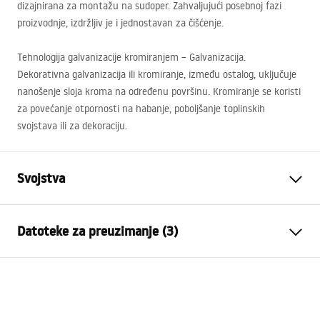
dizajnirana za montažu na sudoper. Zahvaljujući posebnoj fazi
proizvodnje, izdržljiv je i jednostavan za čišćenje.
Tehnologija galvanizacije kromiranjem – Galvanizacija.
Dekorativna galvanizacija ili kromiranje, između ostalog, uključuje
nanošenje sloja kroma na određenu površinu. Kromiranje se koristi
za povećanje otpornosti na habanje, poboljšanje toplinskih
svojstava ili za dekoraciju.
Svojstva
Vrsta slavine
Za umivaonik
Datoteke za preuzimanje (3)
Način montaže
Stojeća
Boja
Krom
Jamstveni uvjeti
Vrsta izljevne cijevi
Fiksna
Warranty_Terms_and_Conditions_Faucets_-_5.pdf
Materijal
Mjed