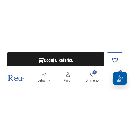
Dodaj u košaricu
0
0
Jelovnik
Račun
Omiljeno
Košarica
Newsletter
Budite u tijeku s novostima i promocijama!