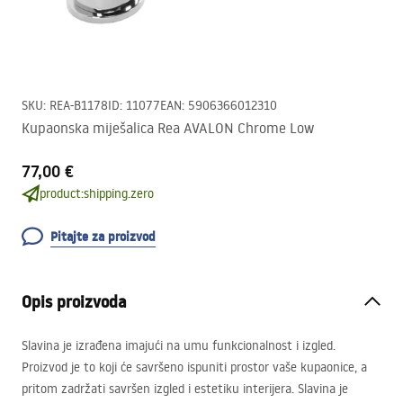
SKU
:
REA-B1178
ID
:
11077
EAN
:
5906366012310
Kupaonska miješalica Rea AVALON Chrome Low
77,00 €
product:shipping.zero
Pitajte za proizvod
Opis proizvoda
Slavina je izrađena imajući na umu funkcionalnost i izgled.
Proizvod je to koji će savršeno ispuniti prostor vaše kupaonice, a
pritom zadržati savršen izgled i estetiku interijera. Slavina je