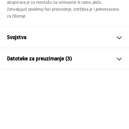
dizajnirana je za montažu na umivaonik ili radnu ploču.
Zahvaljujući posebnoj fazi proizvodnje, izdržljiva je i jednostavana
za čišćenje.
Svojstva
Vrsta slavine
Za umivaonik
Datoteke za preuzimanje (3)
Način montaže
Stojeća
Boja
Crn
Jamstveni uvjeti
Vrsta izljevne cijevi
Fiksna
Warranty_Terms_and_Conditions_Faucets_-_5.pdf
Materijal
Mjed
Doseg izljeva
145
mm
Upute za montažu
Visina
300
mm
faucet.pdf
Tehnologija premazivanja
Electroplating
Promjer priključka
3/8 cola