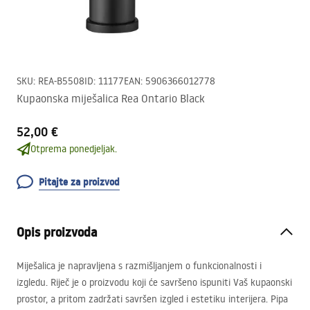
SKU
:
REA-B5508
ID
:
11177
EAN
:
5906366012778
Kupaonska miješalica Rea Ontario Black
52,00 €
Otprema ponedjeljak.
Pitajte za proizvod
Opis proizvoda
Miješalica je napravljena s razmišljanjem o funkcionalnosti i
izgledu. Riječ je o proizvodu koji će savršeno ispuniti Vaš kupaonski
prostor, a pritom zadržati savršen izgled i estetiku interijera. Pipa