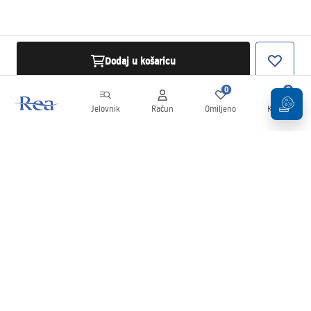
Dodaj u košaricu
0
0
Jelovnik
Račun
Omiljeno
Košarica
Newsletter
Budite u tijeku s novostima i promocijama!
Prijavi se