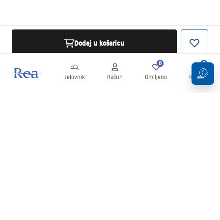
Dodaj u košaricu
0
0
Jelovnik
Račun
Omiljeno
Košarica
Newsletter
Budite u tijeku s novostima i promocijama!
Prijavi se