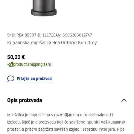
SKU
:
REA-B5507
ID
:
11172
EAN
:
5906366012747
Kupaonska miješalica Rea Ontario Gun Grey
50,00 €
product:shipping.zero
Pitajte za proizvod
Opis proizvoda
Miješalica je napravljena s razmišljanjem o funkcionalnosti i
izgledu. Riječ je o proizvodu koji će savršeno ispuniti Vaš kupaonski
prostor, a pritom zadržati savršen izgled i estetiku interijera. Pipa