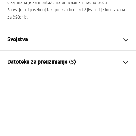
dizajnirana je za montažu na umivaonik ili radnu ploču.
Zahvaljujući posebnoj fazi proizvodnje, izdržljiva je i jednostavana
za čišćenje.
Svojstva
Vrsta slavine
Za umivaonik
Datoteke za preuzimanje (3)
Način montaže
Stojeća
Boja
Titan
Jamstveni uvjeti
Vrsta izljevne cijevi
Fiksna
Warranty_Terms_and_Conditions_Faucets_-_5.pdf
Materijal
Mjed
Doseg izljeva
110
mm
Upute za montažu
Visina
175
mm
faucet.pdf
Tehnologija premazivanja
PVD
Promjer priključka
3/8 cola