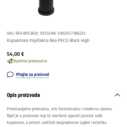
SKU
:
REA-B0536
ID
:
9155
EAN
:
5902557386215
Kupaonska miješalica Rea PACO Black High
54,00 €
Otprema prekosutra.
Pitajte za proizvod
Opis proizvoda
Predstavljamo prekrasnu, vrlo funkcionalnu i modernu slavinu.
Riječ je o proizvodu koji će savršeno ispuniti prostor vaše
kupaonice, a pritom zadržati besprijekoran izgled i estetiku