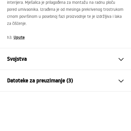
interijera. Mješalica je prilagođena za montažu na radnu ploču
pored umivaonika. Izrađena je od mesinga prekrivenog trostrukom
crnom površinom u posebnoj fazi proizvodnje te je izdržljiva i laka
za čišćenje.
Upute
h3.
Svojstva
Vrsta slavine
Za umivaonik
Datoteke za preuzimanje (3)
Način montaže
Stojeća
Boja
Crn
Jamstveni uvjeti
Vrsta izljevne cijevi
Pomična
Warranty_Terms_and_Conditions_Faucets_-_5.pdf
Materijal
Mjed
Doseg izljeva
180
mm
Upute za montažu
Visina
310
mm