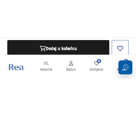
Dodaj u košaricu
0
0
Jelovnik
Račun
Omiljeno
Košarica
Newsletter
Budite u tijeku s novostima i promocijama!