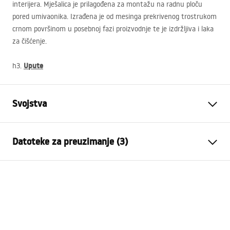
interijera. Mješalica je prilagođena za montažu na radnu ploču
pored umivaonika. Izrađena je od mesinga prekrivenog trostrukom
crnom površinom u posebnoj fazi proizvodnje te je izdržljiva i laka
za čišćenje.
Upute
h3.
Svojstva
Vrsta slavine
Za umivaonik
Datoteke za preuzimanje (3)
Način montaže
Stojeća
Boja
Četkani čelik
Jamstveni uvjeti
Vrsta izljevne cijevi
Pomična
Warranty_Terms_and_Conditions_Faucets_-_5.pdf
Materijal
Mjed
Doseg izljeva
180
mm
Upute za montažu
Visina
310
mm