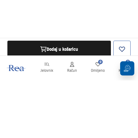
Dodaj u košaricu
0
0
Jelovnik
Račun
Omiljeno
Košarica
Newsletter
Budite u tijeku s novostima i promocijama!