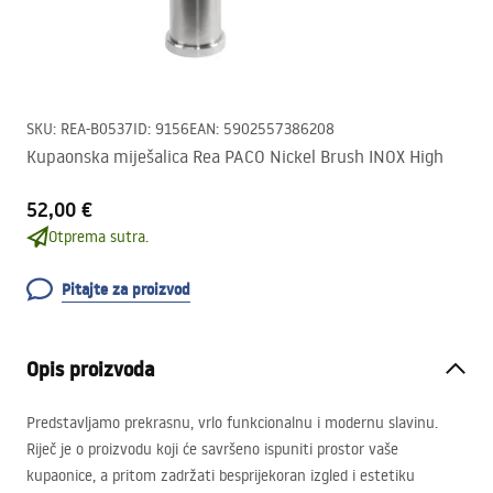
SKU
:
REA-B0537
ID
:
9156
EAN
:
5902557386208
Kupaonska miješalica Rea PACO Nickel Brush INOX High
52,00 €
Otprema sutra.
Pitajte za proizvod
Opis proizvoda
Predstavljamo prekrasnu, vrlo funkcionalnu i modernu slavinu.
Riječ je o proizvodu koji će savršeno ispuniti prostor vaše
kupaonice, a pritom zadržati besprijekoran izgled i estetiku