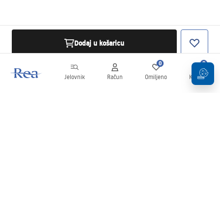
Dodaj u košaricu
0
0
Jelovnik
Račun
Omiljeno
Košarica
Newsletter
Budite u tijeku s novostima i promocijama!
Prijavi se