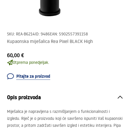
SKU
:
REA-B6214
ID
:
9486
EAN
:
5902557391158
Kupaonska miješalica Rea Pixel BLACK High
60,00 €
Otprema ponedjeljak.
Pitajte za proizvod
Opis proizvoda
Miješalica je napravljena s razmišljanjem o funkcionalnosti i
izgledu. Riječ je o proizvodu koji će savršeno ispuniti Vaš kupaonski
prostor, a pritom zadržati savršen izgled i estetiku interijera. Pipa