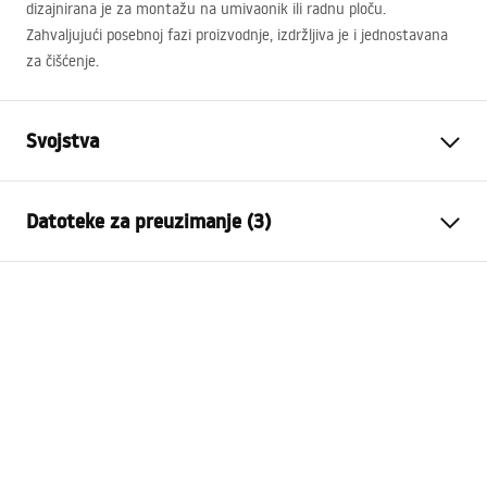
dizajnirana je za montažu na umivaonik ili radnu ploču.
Zahvaljujući posebnoj fazi proizvodnje, izdržljiva je i jednostavana
za čišćenje.
Svojstva
Vrsta slavine
Za umivaonik
Datoteke za preuzimanje (3)
Način montaže
Stojeća
Boja
Crn
Jamstveni uvjeti
Vrsta izljevne cijevi
Fiksna
Warranty_Terms_and_Conditions_Faucets_-_5.pdf
Materijal
Mjed
Doseg izljeva
115
mm
Upute za montažu
Visina
275
mm
faucet.pdf
Tehnologija premazivanja
Electroplating
Promjer priključka
3/8 cola