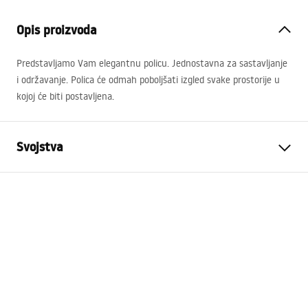
Opis proizvoda
Predstavljamo Vam elegantnu policu. Jednostavna za sastavljanje
i održavanje. Polica će odmah poboljšati izgled svake prostorije u
kojoj će biti postavljena.
Svojstva
Boja
Četkani čelik
Materijal
Nehrđajući čelik
Način montaže
Na vijke
Širina
450
mm
Visina
50
mm
Dubina
90
mm