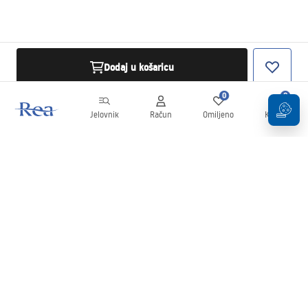
Dodaj u košaricu
0
0
Jelovnik
Račun
Omiljeno
Košarica
Newsletter
Budite u tijeku s novostima i promocijama!
Prijavi se