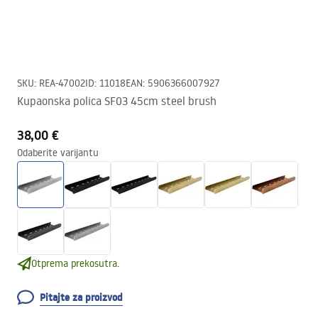
SKU
:
REA-47002
ID
:
11018
EAN
:
5906366007927
Kupaonska polica SF03 45cm steel brush
38,00 €
Odaberite varijantu
Otprema prekosutra.
Pitajte za proizvod