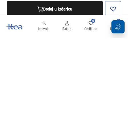
Dodaj u košaricu
0
0
Jelovnik
Račun
Omiljeno
Košarica
Newsletter
Budite u tijeku s novostima i promocijama!
Prijavi se
Unošenjem i potvrđivanjem svojih podataka pristajete na primanje
newslettera prema uvjetima navedenim u
Pravilima
.