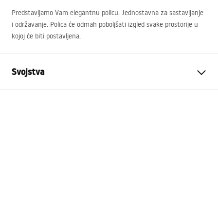
Predstavljamo Vam elegantnu policu. Jednostavna za sastavljanje
i održavanje. Polica će odmah poboljšati izgled svake prostorije u
kojoj će biti postavljena.
Svojstva
Boja
Četkani čelik
Materijal
Nehrđajući čelik
Način montaže
Na vijke
Širina
285
mm
Visina
40
mm
Dubina
145
mm
Jamstvo
24 mjeseca