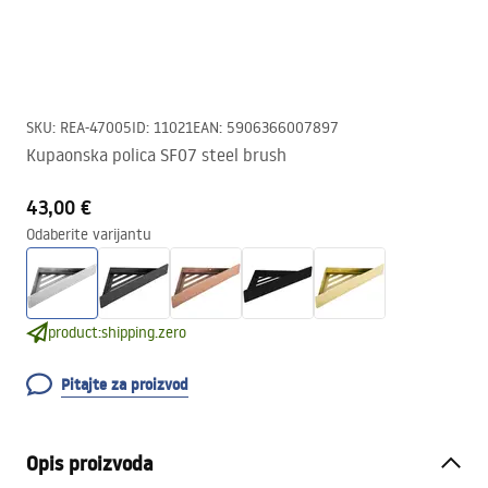
SKU
:
REA-47005
ID
:
11021
EAN
:
5906366007897
Kupaonska polica SF07 steel brush
43,00 €
Odaberite varijantu
product:shipping.zero
Pitajte za proizvod
Opis proizvoda