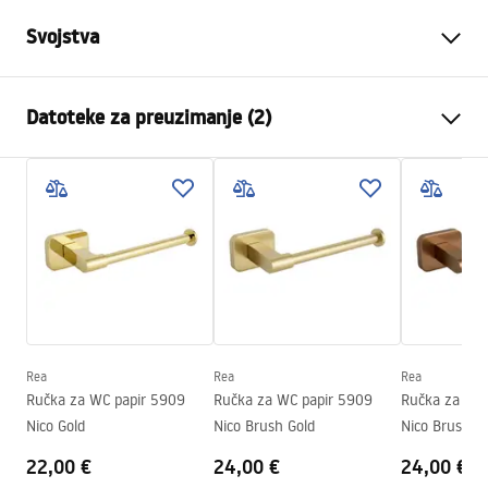
Svojstva
Boja
Četkano zlato
Datoteke za preuzimanje (2)
Materijal
Metal
Način montaže
Na vijke
Sigurnosne informacije
Širina
215
mm
WARUNKI_BEZPIECZENSTWA_AKCESORIA_LAZIENKOWE.
Visina
170
mm
pdf
Dubina
50
mm
Serija
Nico
Jamstveni uvjeti
Jamstvo
24 mjeseca
Warranty_Terms_and_Conditions_Accessories_-_24.pdf
Rea
Rea
Rea
Ručka za WC papir 5909
Ručka za WC papir 5909
Ručka za WC 
Nico Gold
Nico Brush Gold
Nico Brush C
22,00 €
24,00 €
24,00 €