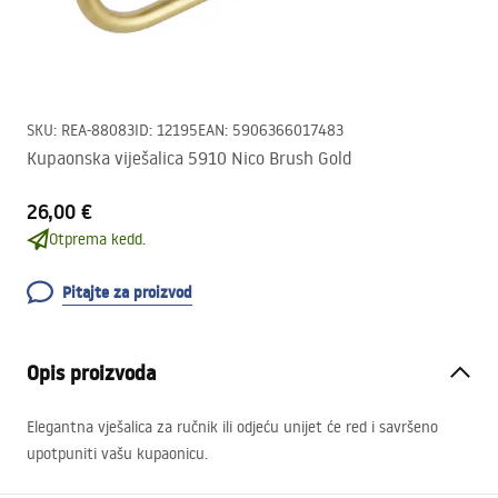
SKU
:
REA-88083
ID
:
12195
EAN
:
5906366017483
Kupaonska viješalica 5910 Nico Brush Gold
26,00 €
Otprema kedd.
Pitajte za proizvod
Opis proizvoda
Elegantna vješalica za ručnik ili odjeću unijet će red i savršeno
upotpuniti vašu kupaonicu.