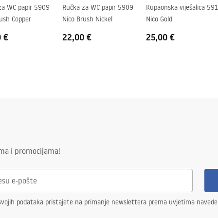
za WC papir 5909
Ručka za WC papir 5909
Kupaonska viješalica 59
rush Copper
Nico Brush Nickel
Nico Gold
0 €
22,00 €
25,00 €
ima i promocijama!
svojih podataka pristajete na primanje newslettera prema uvjetima naved