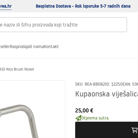
rea.hr
Besplatna Dostava - Rok isporuke 5-7 radnih dana
seller
Rasprodaja
O nama
Kontakt
910 Nico Brush Nickel
SKU
:
REA-88082
ID
:
12250
EAN
:
59
Kupaonska viješalic
25,00 €
Otprema sutra.