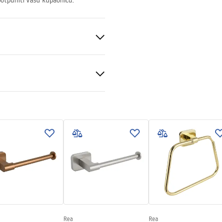
upotpuniti vašu kupaonicu.
k
veni uvjeti
nty_Terms_and_Conditions_
ories_-_24.pdf
Rea
Rea