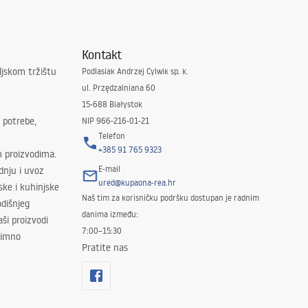
Kontakt
ljskom tržištu
Podlasiak Andrzej Cylwik sp. k.
ul. Przędzalniana 60
15-688 Białystok
 potrebe,
NIP 966-216-01-21
Telefon
+385 91 765 9323
m proizvodima.
E-mail
odnju i uvoz
ured@kupaona-rea.hr
ske i kuhinjske
Naš tim za korisničku podršku dostupan je radnim
dišnjeg
danima između:
ši proizvodi
7:00–15:30
znimno
Pratite nas