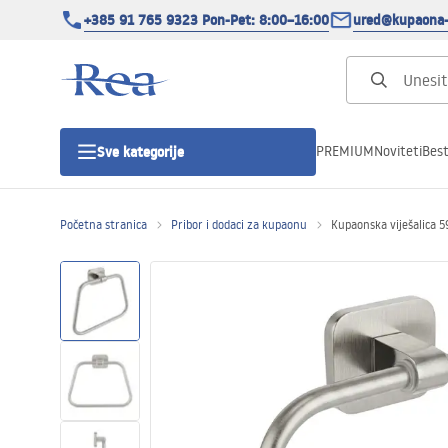
+385 91 765 9323 Pon-Pet: 8:00–16:00
ured@kupaona-
PREMIUM
Noviteti
Best
Sve kategorije
Početna stranica
Pribor i dodaci za kupaonu
Kupaonska viješalica 5
Tuš kabine
Tuš vrata
Tuš kade
Tuš Kanalice