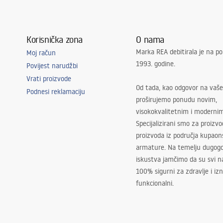
Korisnička zona
O nama
Marka REA debitirala je na po
Moj račun
1993. godine.
Povijest narudžbi
Vrati proizvode
Od tada, kao odgovor na vaše
Podnesi reklamaciju
proširujemo ponudu novim,
visokokvalitetnim i moderni
Specijalizirani smo za proizv
proizvoda iz područja kupaon
armature. Na temelju dugogo
iskustva jamčimo da su svi na
100% sigurni za zdravlje i i
funkcionalni.