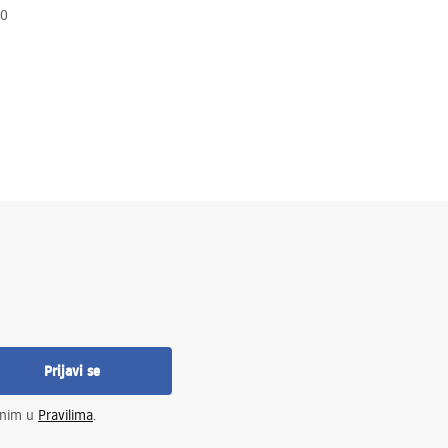
10
Prijavi se
enim u
Pravilima
.