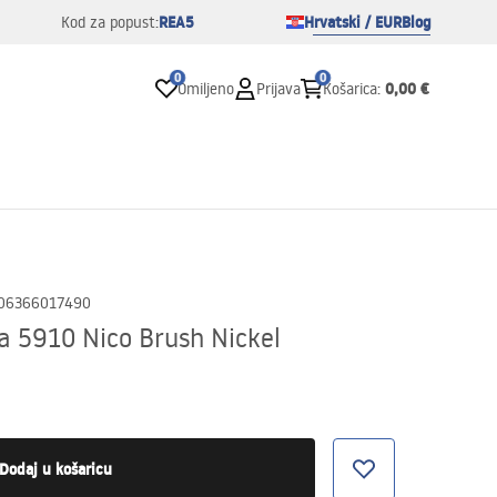
REA5
Hrvatski / EUR
Blog
Kod za popust:
0
0
0,00 €
Omiljeno
Prijava
Košarica
:
06366017490
a 5910 Nico Brush Nickel
Dodaj u košaricu