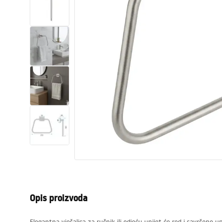
WC školjke
Umivaonici
Kade i paravani
Miješalice, pipe, slavine
Tuševi
Kuhinja
Pribor i kupaonski namještaj
Opis proizvoda