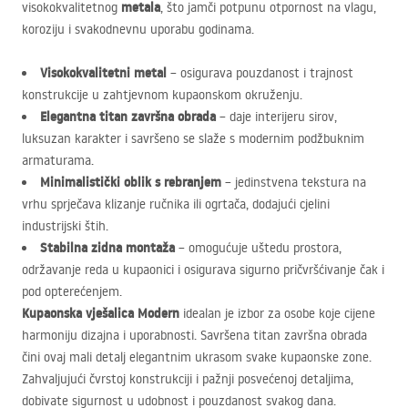
metala
visokokvalitetnog
, što jamči potpunu otpornost na vlagu,
koroziju i svakodnevnu uporabu godinama.
Visokokvalitetni metal
– osigurava pouzdanost i trajnost
konstrukcije u zahtjevnom kupaonskom okruženju.
Elegantna titan završna obrada
– daje interijeru sirov,
luksuzan karakter i savršeno se slaže s modernim podžbuknim
armaturama.
Minimalistički oblik s rebranjem
– jedinstvena tekstura na
vrhu sprječava klizanje ručnika ili ogrtača, dodajući cjelini
industrijski štih.
Stabilna zidna montaža
– omogućuje uštedu prostora,
održavanje reda u kupaonici i osigurava sigurno pričvršćivanje čak i
pod opterećenjem.
Kupaonska vješalica Modern
idealan je izbor za osobe koje cijene
harmoniju dizajna i uporabnosti. Savršena titan završna obrada
čini ovaj mali detalj elegantnim ukrasom svake kupaonske zone.
Zahvaljujući čvrstoj konstrukciji i pažnji posvećenoj detaljima,
dobivate sigurnost u udobnost i pouzdanost svakog dana.