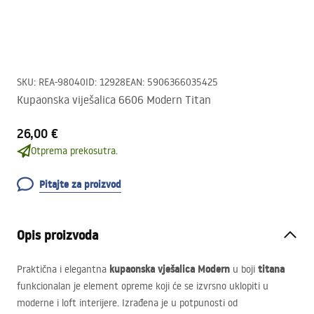
SKU
:
REA-98040
ID
:
12928
EAN
:
5906366035425
Kupaonska viješalica 6606 Modern Titan
26,00 €
Otprema prekosutra.
Pitajte za proizvod
Opis proizvoda
kupaonska vješalica Modern
titana
Praktična i elegantna
u boji
funkcionalan je element opreme koji će se izvrsno uklopiti u
moderne i loft interijere. Izrađena je u potpunosti od