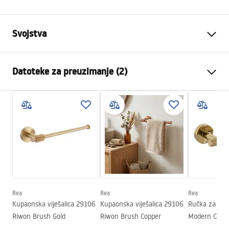
Svojstva
Boja
Titan
Datoteke za preuzimanje (2)
Materijal
Metal
Način montaže
Na vijke
Sigurnosne informacije
Širina
50
mm
WARUNKI_BEZPIECZENSTWA_AKCESORIA_LAZIENKOWE.
Visina
65
mm
pdf
Dubina
70
mm
Serija
Modern
Jamstveni uvjeti
Jamstvo
24 mjeseca
Warranty_Terms_and_Conditions_Accessories_-_24.pdf
Rea
Rea
Rea
Kupaonska viješalica 29106
Kupaonska viješalica 29106
Ručka za WC 
Riwon Brush Gold
Riwon Brush Copper
Modern Copp