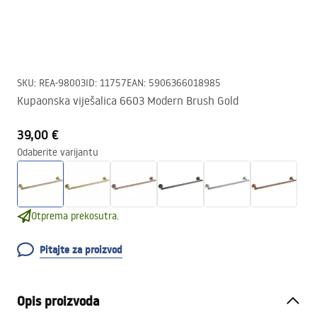
SKU
:
REA-98003
ID
:
11757
EAN
:
5906366018985
Kupaonska viješalica 6603 Modern Brush Gold
39,00 €
Odaberite varijantu
Otprema prekosutra.
Pitajte za proizvod
Opis proizvoda