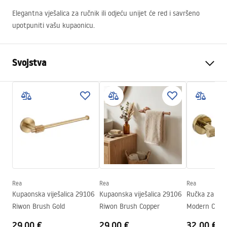
Elegantna vješalica za ručnik ili odjeću unijet će red i savršeno
upotpuniti vašu kupaonicu.
Svojstva
Boja
Četkano zlato
Materijal
Metal
Način montaže
Na vijke
Širina
605
mm
Visina
50
mm
Dubina
80
mm
Rea
Rea
Rea
Serija
Modern
Kupaonska viješalica 29106
Kupaonska viješalica 29106
Ručka za WC 
Jamstvo
24 mjeseca
Riwon Brush Gold
Riwon Brush Copper
Modern Copp
29,00 €
29,00 €
32,00 €