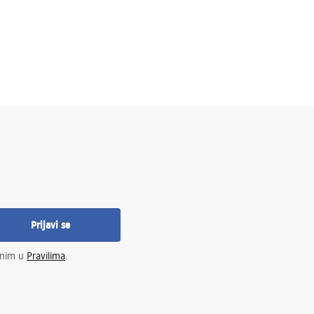
Prijavi se
enim u
Pravilima
.