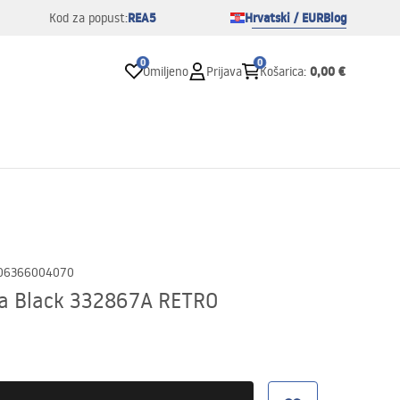
REA5
Hrvatski / EUR
Blog
Kod za popust:
0
0
0,00 €
Omiljeno
Prijava
Košarica
:
06366004070
ca Black 332867A RETRO