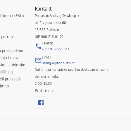
Kontakt
ljskom tržištu
Podlasiak Andrzej Cylwik sp. k.
ul. Przędzalniana 60
15-688 Białystok
 potrebe,
NIP 966-216-01-21
Telefon
+385 91 765 9323
m proizvodima.
E-mail
odnju i uvoz
ured@kupaona-rea.hr
ske i kuhinjske
Naš tim za korisničku podršku dostupan je radnim
dišnjeg
danima između:
ši proizvodi
7:00–15:30
znimno
Pratite nas