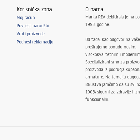
Korisnička zona
O nama
Marka REA debitirala je na po
Moj račun
1993. godine.
Povijest narudžbi
Vrati proizvode
Od tada, kao odgovor na vaše
Podnesi reklamaciju
proširujemo ponudu novim,
visokokvalitetnim i moderni
Specijalizirani smo za proizv
proizvoda iz područja kupaon
armature. Na temelju dugogo
iskustva jamčimo da su svi na
100% sigurni za zdravlje i i
funkcionalni.