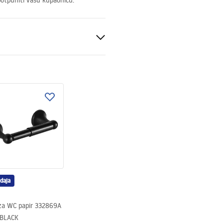
upotpuniti vašu kupaonicu.
daja
za WC papir 332869A
 BLACK