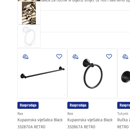
Elegantna vješalica za ručnik ili odjeću unijet će red i savršeno 
Svojstva
Boja
Crn
Materijal
Metal
Način montaže
Na vijke
Širina
155
mm
Visina
185
mm
Dubina
75
mm
Serija
Retro
Jamstvo
24 mjeseca
Rasprodaja
Rasprodaja
Raspro
Rea
Rea
Tutumi
Kupaonska viješalica Black
Kupaonska viješalica Black
Ručka 
332870A RETRO
332867A RETRO
RETRO