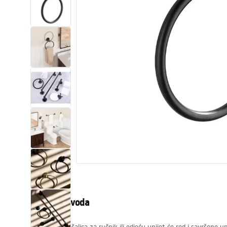
WC školjke
Umivaonici
Kade i paravani
Miješalice, pipe, slavine
Tuševi
Kuhinja
Pribor i kupaonski namještaj
Opis proizvoda