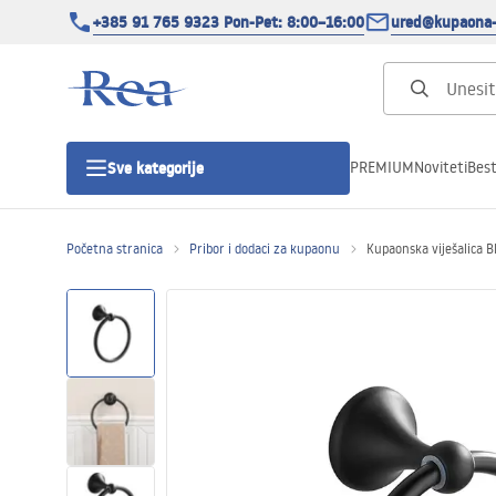
+385 91 765 9323 Pon-Pet: 8:00–16:00
ured@kupaona-
PREMIUM
Noviteti
Best
Sve kategorije
Početna stranica
Pribor i dodaci za kupaonu
Kupaonska viješalica 
Tuš kabine
Tuš vrata
Tuš kade
Tuš Kanalice