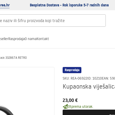
rea.hr
Besplatna Dostava - Rok isporuke 5-7 radnih dana
seller
Rasprodaja
O nama
Kontakt
Black 332867A RETRO
Rasprodaja
SKU
:
REA-06922
ID
:
10210
EAN
:
59
Kupaonska viješali
23,00 €
Otprema utorak.