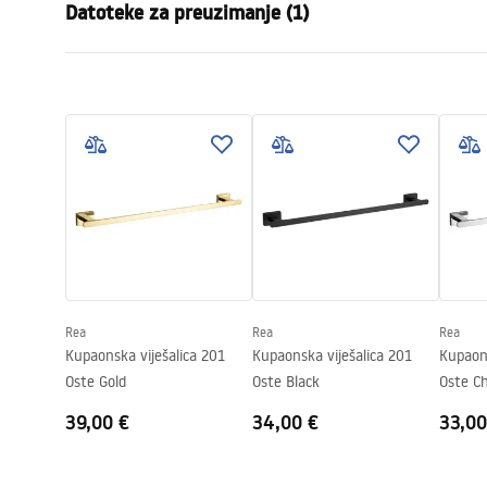
Datoteke za preuzimanje (1)
Materijal
Metal
Način montaže
Na vijke
Jamstveni uvjeti
Širina
85
mm
Warranty_Terms_and_Conditions_Accessories_-_24.pdf
Visina
35
mm
Dubina
65
mm
Serija
Oste
Jamstvo
24 mjeseca
Rea
Rea
Rea
Kupaonska viješalica 201
Kupaonska viješalica 201
Kupaons
Oste Gold
Oste Black
Oste C
39,00 €
34,00 €
33,00