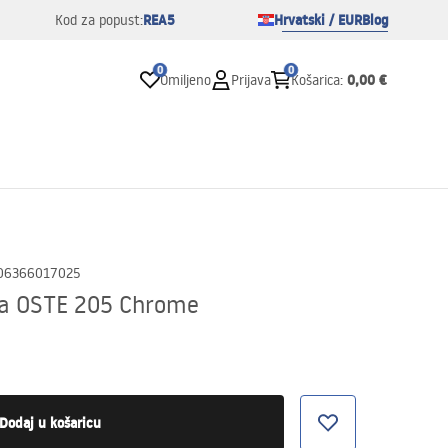
REA5
Hrvatski / EUR
Blog
Kod za popust:
0
0
0,00 €
Omiljeno
Prijava
Košarica
:
06366017025
ca OSTE 205 Chrome
Dodaj u košaricu