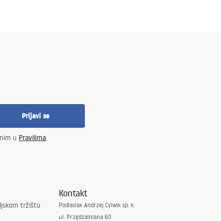
Prijavi se
enim u
Pravilima
.
Kontakt
ljskom tržištu
Podlasiak Andrzej Cylwik sp. k.
ul. Przędzalniana 60