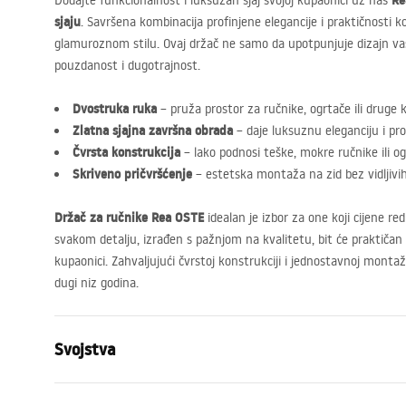
R
Dodajte funkcionalnost i luksuzan sjaj svojoj kupaonici uz naš
sjaju
. Savršena kombinacija profinjene elegancije i praktičnosti k
glamuroznom stilu. Ovaj držač ne samo da upotpunjuje dizajn va
pouzdanost i dugotrajnost.
Dvostruka ruka
– pruža prostor za ručnike, ogrtače ili druge
Zlatna sjajna završna obrada
– daje luksuznu eleganciju i pro
Čvrsta konstrukcija
– lako podnosi teške, mokre ručnike ili og
Skriveno pričvršćenje
– estetska montaža na zid bez vidljivih
Držač za ručnike Rea
OSTE
idealan je izbor za one koji cijene re
svakom detalju, izrađen s pažnjom na kvalitetu, bit će praktičan
kupaonici. Zahvaljujući čvrstoj konstrukciji i jednostavnoj monta
dugi niz godina.
Svojstva
Boja
Krom