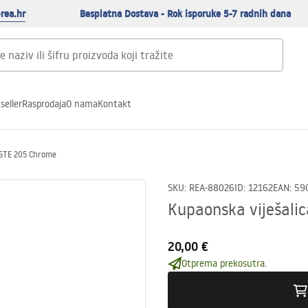
rea.hr
Besplatna Dostava - Rok isporuke 5-7 radnih dana
seller
Rasprodaja
O nama
Kontakt
OSTE 205 Chrome
SKU
:
REA-88026
ID
:
12162
EAN
:
59
Kupaonska viješali
20,00 €
Otprema prekosutra.