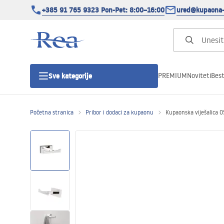
+385 91 765 9323 Pon-Pet: 8:00–16:00
ured@kupaona-
PREMIUM
Noviteti
Best
Sve kategorije
Početna stranica
Pribor i dodaci za kupaonu
Kupaonska viješalica 
Tuš kabine
Tuš vrata
Tuš kade
Tuš Kanalice