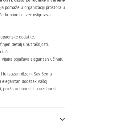
ea
OSTE
držač za ručnike
chrome
u
oja pomaže u organizaciji prostora u
še kupaonice, već osigurava
 kupaonske dodatke.
finjen detalj unutrašnjosti.
rtače.
 vijaka pojačava elegantan učinak.
d i luksuzan dizajn. Savršen u
 i elegantan dodatak vašoj
ži, pruža udobnost i pouzdanost