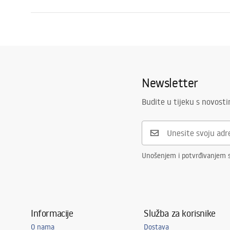
Način montaže
Na vijke
Sigurnosne informacije
Jamst
Širina
575
mm
WARUNKI_BEZPIECZENSTWA_AKCE
Warra
Visina
65
mm
SORIA_LAZIENKOWE.pdf
Access
Dubina
35
mm
Newsletter
Serija
Til
Jamstvo
24 mjeseca
Budite u tijeku s novost
Unošenjem i potvrđivanjem 
Informacije
Služba za korisnike
O nama
Dostava