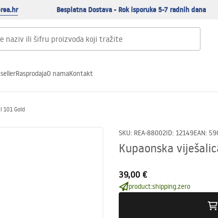
rea.hr
Besplatna Dostava - Rok isporuke 5-7 radnih dana
seller
Rasprodaja
O nama
Kontakt
il 101 Gold
SKU
:
REA-88002
ID
:
12149
EAN
:
59
Kupaonska viješalic
39,00 €
product:shipping.zero