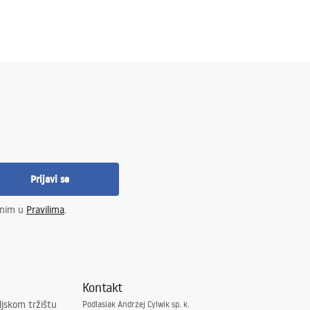
Prijavi se
enim u
Pravilima
.
Kontakt
ljskom tržištu
Podlasiak Andrzej Cylwik sp. k.