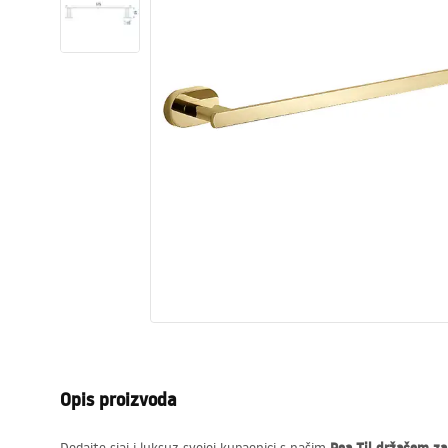
WC školjke
Umivaonici
Kade i paravani
Miješalice, pipe, slavine
Tuševi
Kuhinja
Pribor i kupaonski namještaj
Opis proizvoda