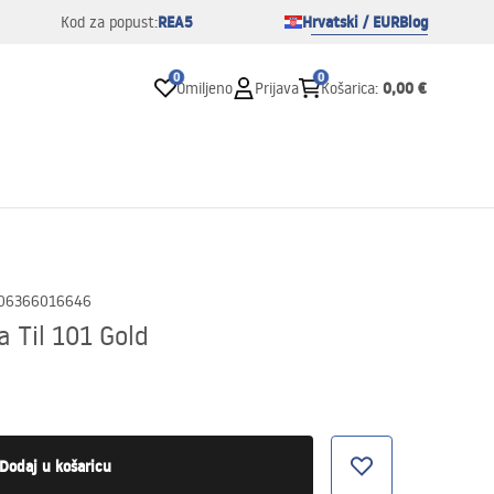
REA5
Hrvatski / EUR
Blog
Kod za popust:
0
0
0,00 €
Omiljeno
Prijava
Košarica
:
06366016646
a Til 101 Gold
Dodaj u košaricu