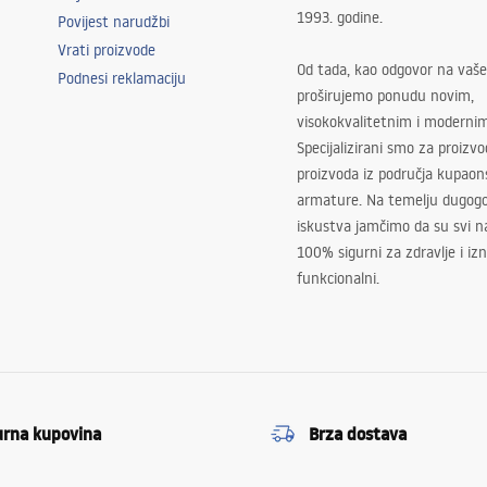
1993. godine.
Povijest narudžbi
Vrati proizvode
Od tada, kao odgovor na vaše
Podnesi reklamaciju
proširujemo ponudu novim,
visokokvalitetnim i moderni
Specijalizirani smo za proizv
proizvoda iz područja kupaon
armature. Na temelju dugogo
iskustva jamčimo da su svi na
100% sigurni za zdravlje i i
funkcionalni.
urna kupovina
Brza dostava