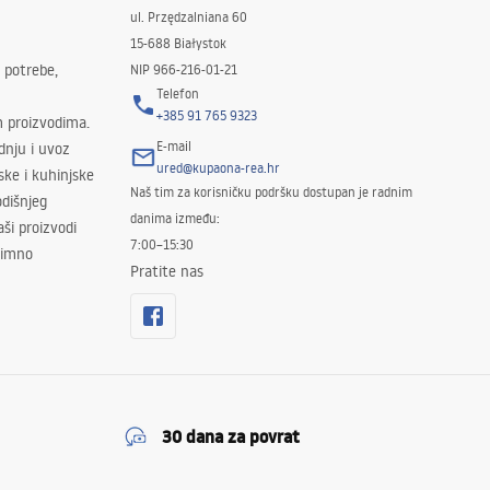
ul. Przędzalniana 60
15-688 Białystok
 potrebe,
NIP 966-216-01-21
Telefon
+385 91 765 9323
m proizvodima.
E-mail
odnju i uvoz
ured@kupaona-rea.hr
ske i kuhinjske
Naš tim za korisničku podršku dostupan je radnim
dišnjeg
danima između:
ši proizvodi
7:00–15:30
znimno
Pratite nas
30 dana za povrat