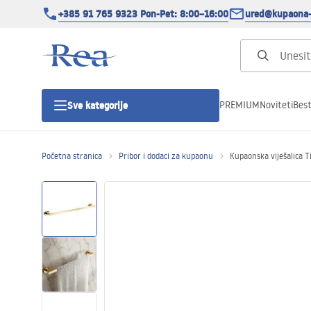
+385 91 765 9323 Pon-Pet: 8:00–16:00
ured@kupaona-
PREMIUM
Noviteti
Best
Sve kategorije
Početna stranica
Pribor i dodaci za kupaonu
Kupaonska viješalica T
Tuš kabine
Tuš vrata
Tuš kade
Tuš Kanalice