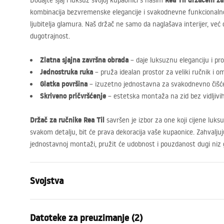
Rea Til držačem za
Dodajte sjaj i luksuz svojoj kupaonici s našim
kombinacija bezvremenske elegancije i svakodnevne funkcionalno
ljubitelja glamura. Naš držač ne samo da naglašava interijer, već
dugotrajnost.
Zlatna sjajna završna obrada
– daje luksuznu eleganciju i pro
Jednostruka ruka
– pruža idealan prostor za veliki ručnik i 
Glatka površina
– izuzetno jednostavna za svakodnevno čišćen
Skriveno pričvršćenje
– estetska montaža na zid bez vidljivi
Držač za ručnike Rea Til
savršen je izbor za one koji cijene luks
svakom detalju, bit će prava dekoracija vaše kupaonice. Zahvaljuju
jednostavnoj montaži, pružit će udobnost i pouzdanost dugi niz 
Svojstva
Boja
Zlatni
Datoteke za preuzimanje (2)
Materijal
Metal