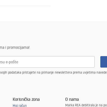
veni uvjeti
nty_Terms_and_Conditions_
ories_-_24.pdf
ima i promocijama!
svojih podataka pristajete na primanje newslettera prema uvjetima naved
Korisnička zona
O nama
Marka REA debitirala je na po
Moj račun