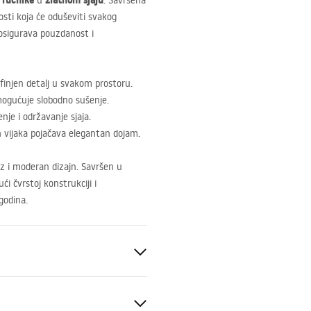
 ručnike
zlatnom sjaju
u
. Savršena
sti koja će oduševiti svakog
 osigurava pouzdanost i
finjen detalj u svakom prostoru.
omogućuje slobodno sušenje.
je i održavanje sjaja.
h vijaka pojačava elegantan dojam.
uz i moderan dizajn. Savršen u
ći čvrstoj konstrukciji i
godina.