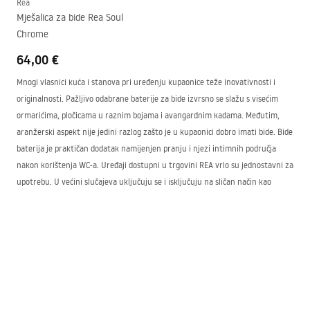
Rea
Mješalica za bide Rea Soul
Chrome
64,00 €
Mnogi vlasnici kuća i stanova pri uređenju kupaonice teže inovativnosti i
originalnosti. Pažljivo odabrane baterije za bide izvrsno se slažu s visećim
ormarićima, pločicama u raznim bojama i avangardnim kadama. Međutim,
aranžerski aspekt nije jedini razlog zašto je u kupaonici dobro imati bide. Bide
baterija je praktičan dodatak namijenjen pranju i njezi intimnih područja
nakon korištenja WC-a. Uređaji dostupni u trgovini
REA
vrlo su jednostavni za
upotrebu. U većini slučajeva uključuju se i isključuju na sličan način kao
klasične kupaonske baterije. Svestrane modele lako je prilagoditi različitim
vrstama bidea.
Bide slavine – neograničen izbor modela po
pristupačnoj cijeni
Asortiman trgovine
REA
stalno nadopunjujemo modernim bide slavinama.
Proizvodi dostupni ovdje ističu se izdržljivošću i funkcionalnošću. Mogu se s