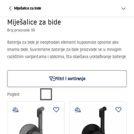
Miješalice za bide
Miješalice za bide
Broj proizvoda: 59
Baterija za bide je neophodan element kupaonske opreme ako
imamo bide. Suvremene baterije za bide proizvode se u mnogim
različitim varijantama i oblicima, što olakšava usklađivanje baterije
s bilo kojim interijerom. Uz to, baterije za bide za WC izrađuju se u
mnogim bojama, što dodatno olakšava odabir. Preporučujemo
uskladiti bide bateriju s baterijom za umivaonik i tuš-baterijom.
Filtri i sortiranje
Sigurno će komplet izgledati vrlo impozantno.
Pogled
: