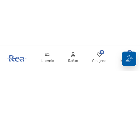
0
0
Jelovnik
Račun
Omiljeno
Košarica
Newsletter
Budite u tijeku s novostima i promocijama!
Prijavi se