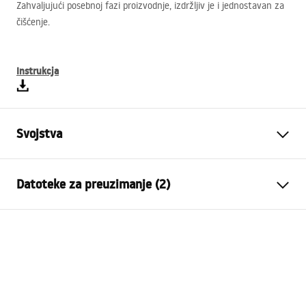
Zahvaljujući posebnoj fazi proizvodnje, izdržljiv je i jednostavan za
čišćenje.
Instrukcja
Svojstva
Vrsta slavine
Bide
Datoteke za preuzimanje (2)
Način montaže
Stojeća
Boja
Krom
Montažne upute
Vrsta izljevne cijevi
Pomična
Faucet.pdf
Materijal
Mjed
Doseg izljeva
1150
mm
Jamstveni uvjeti
Visina
145
mm