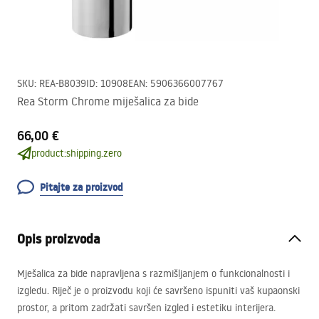
SKU
:
REA-B8039
ID
:
10908
EAN
:
5906366007767
Rea Storm Chrome miješalica za bide
66,00 €
product:shipping.zero
Pitajte za proizvod
Opis proizvoda
Mješalica za bide napravljena s razmišljanjem o funkcionalnosti i
izgledu. Riječ je o proizvodu koji će savršeno ispuniti vaš kupaonski
prostor, a pritom zadržati savršen izgled i estetiku interijera.