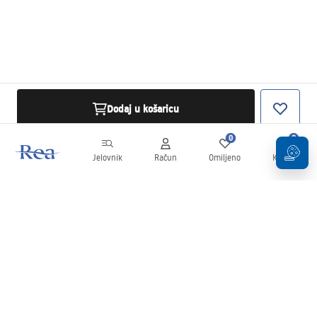
Dodaj u košaricu
0
0
Jelovnik
Račun
Omiljeno
Košarica
Newsletter
Budite u tijeku s novostima i promocijama!