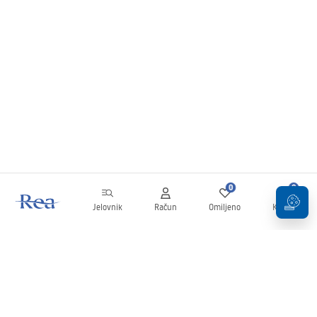
0
0
Jelovnik
Račun
Omiljeno
Košarica
Newsletter
Budite u tijeku s novostima i promocijama!