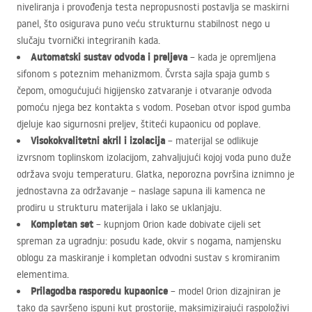
niveliranja i provođenja testa nepropusnosti postavlja se maskirni
panel, što osigurava puno veću strukturnu stabilnost nego u
slučaju tvornički integriranih kada.
Automatski sustav odvoda i preljeva
– kada je opremljena
sifonom s poteznim mehanizmom. Čvrsta sajla spaja gumb s
čepom, omogućujući higijensko zatvaranje i otvaranje odvoda
pomoću njega bez kontakta s vodom. Poseban otvor ispod gumba
djeluje kao sigurnosni preljev, štiteći kupaonicu od poplave.
Visokokvalitetni akril i izolacija
– materijal se odlikuje
izvrsnom toplinskom izolacijom, zahvaljujući kojoj voda puno duže
održava svoju temperaturu. Glatka, neporozna površina iznimno je
jednostavna za održavanje – naslage sapuna ili kamenca ne
prodiru u strukturu materijala i lako se uklanjaju.
Kompletan set
– kupnjom Orion kade dobivate cijeli set
spreman za ugradnju: posudu kade, okvir s nogama, namjensku
oblogu za maskiranje i kompletan odvodni sustav s kromiranim
elementima.
Prilagodba rasporedu kupaonice
– model Orion dizajniran je
tako da savršeno ispuni kut prostorije, maksimizirajući raspoloživi