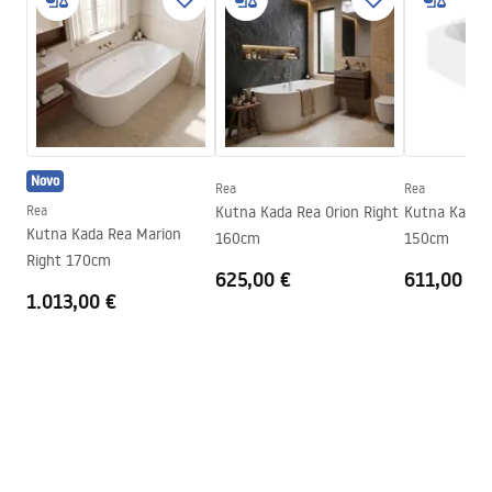
Duljina
1495
mm
WARUNKI_BEZPIECZENSTWA_WANNY.pdf
Širina
750
mm
Visina
560
mm
Jamstveni uvjeti
Strana ugradnje
Desna
Warranty_Terms_and_Conditions_Bathtubs.pdf
Čep i sifon uključeni
Da
Novo
Jamstvo
24 mjeseca
Rea
Rea
Upute za montažu
Rea
Kutna Kada Rea Orion Right
Kutna Kada R
Orion_160_170.pdf
Kutna Kada Rea Marion
160cm
150cm
Right 170cm
625,00 €
611,00 €
1.013,00 €