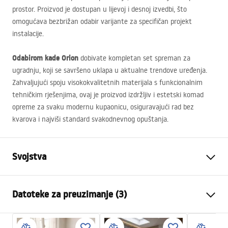
prostor. Proizvod je dostupan u lijevoj i desnoj izvedbi, što
omogućava bezbrižan odabir varijante za specifičan projekt
instalacije.
Odabirom kade Orion
dobivate kompletan set spreman za
ugradnju, koji se savršeno uklapa u aktualne trendove uređenja.
Zahvaljujući spoju visokokvalitetnih materijala s funkcionalnim
tehničkim rješenjima, ovaj je proizvod izdržljiv i estetski komad
opreme za svaku modernu kupaonicu, osiguravajući rad bez
kvarova i najviši standard svakodnevnog opuštanja.
Svojstva
Tip kade
Kutna
Datoteke za preuzimanje (3)
Boja
Bijela
Materijal
Akril
Sigurnosne informacije