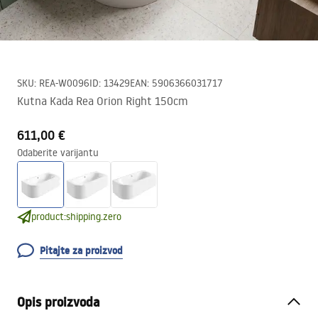
SKU
:
REA-W0096
ID
:
13429
EAN
:
5906366031717
Kutna Kada Rea Orion Right 150cm
611,00 €
Odaberite varijantu
product:shipping.zero
Pitajte za proizvod
Opis proizvoda