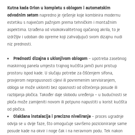
Kutna kada Orion u kompletu s oblogom i automatskim
odvodnim setom
napredno je rješenje koje kombinira modernu
estetiku s najvećom pažnjom prema tehničkim i montažnim
aspektima. Izrađena od visokokvalitetnog ojačanog akrila, to je
izdržljiv i udoban dio opreme koji zahvaljujući svom dizajnu nudi
niz prednosti.
Prednosti dizajna s uklonjivom oblogom
– upotreba zasebnog
maskirnog panela umjesto trajnog kućišta jamči puni pristup
prostoru ispod kade. U slučaju potrebe za čišćenjem sifona,
provjerom nepropusnosti cijevi ili povremenim servisiranjem,
obloga se može ukloniti bez opasnosti od oštećenja posude ili
razbijanja pločica. Također daje slobodu uređenja – u budućnosti se
ploča može zamijeniti novom ili potpuno napustiti u korist kućišta
od pločica.
Olakšana instalacija i precizno niveliranje
– proces ugradnje
odvija se u dvije faze, što omogućuje savršeno pozicioniranje same
posude kade na okvir i noge čak i na neravnom podu. Tek nakon