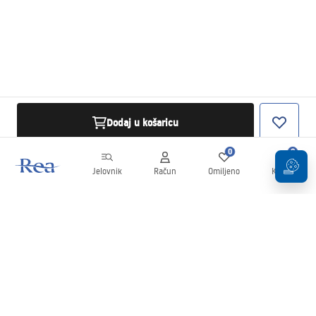
Dodaj u košaricu
0
0
Jelovnik
Račun
Omiljeno
Košarica
Newsletter
Budite u tijeku s novostima i promocijama!