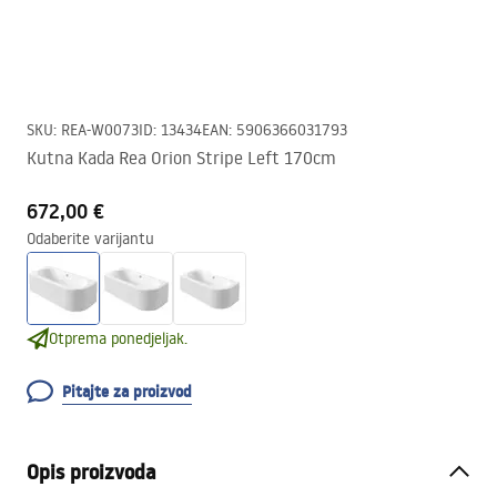
SKU
:
REA-W0073
ID
:
13434
EAN
:
5906366031793
Kutna Kada Rea Orion Stripe Left 170cm
672,00 €
Odaberite varijantu
Otprema ponedjeljak.
Pitajte za proizvod
Opis proizvoda