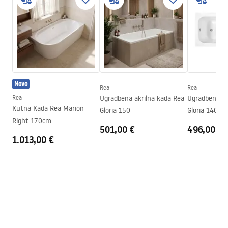
Duljina
1695
mm
WARUNKI_BEZPIECZENSTWA_WANNY.pdf
Širina
750
mm
Visina
560
mm
Jamstveni uvjeti
Strana ugradnje
Lijeva
Warranty_Terms_and_Conditions_Bathtubs.pdf
Čep i sifon uključeni
Da
Novo
Jamstvo
24 mjeseca
Rea
Rea
Upute za montažu
Rea
Ugradbena akrilna kada Rea
Ugradbena ak
Orion_160_170.pdf
Kutna Kada Rea Marion
Gloria 150
Gloria 140
Right 170cm
501,00 €
496,00 €
1.013,00 €