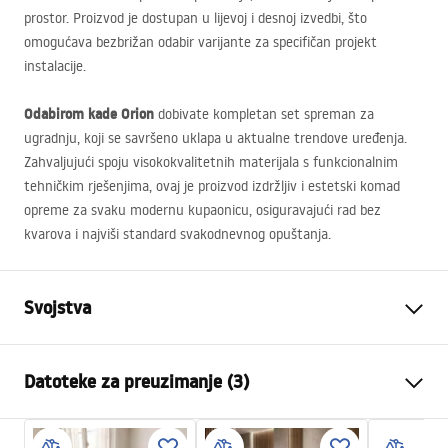
prostor. Proizvod je dostupan u lijevoj i desnoj izvedbi, što
omogućava bezbrižan odabir varijante za specifičan projekt
instalacije.
Odabirom kade Orion
dobivate kompletan set spreman za
ugradnju, koji se savršeno uklapa u aktualne trendove uređenja.
Zahvaljujući spoju visokokvalitetnih materijala s funkcionalnim
tehničkim rješenjima, ovaj je proizvod izdržljiv i estetski komad
opreme za svaku modernu kupaonicu, osiguravajući rad bez
kvarova i najviši standard svakodnevnog opuštanja.
Svojstva
Tip kade
Kutna
Datoteke za preuzimanje (3)
Boja
Bijela
Materijal
Akril
Sigurnosne informacije