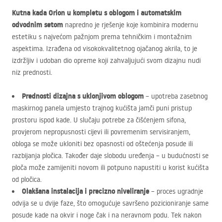
Kutna kada Orion u kompletu s oblogom i automatskim
odvodnim setom
napredno je rješenje koje kombinira modernu
estetiku s najvećom pažnjom prema tehničkim i montažnim
aspektima. Izrađena od visokokvalitetnog ojačanog akrila, to je
izdržljiv i udoban dio opreme koji zahvaljujući svom dizajnu nudi
niz prednosti.
Prednosti dizajna s uklonjivom oblogom
– upotreba zasebnog
maskirnog panela umjesto trajnog kućišta jamči puni pristup
prostoru ispod kade. U slučaju potrebe za čišćenjem sifona,
provjerom nepropusnosti cijevi ili povremenim servisiranjem,
obloga se može ukloniti bez opasnosti od oštećenja posude ili
razbijanja pločica. Također daje slobodu uređenja – u budućnosti se
ploča može zamijeniti novom ili potpuno napustiti u korist kućišta
od pločica.
Olakšana instalacija i precizno niveliranje
– proces ugradnje
odvija se u dvije faze, što omogućuje savršeno pozicioniranje same
posude kade na okvir i noge čak i na neravnom podu. Tek nakon