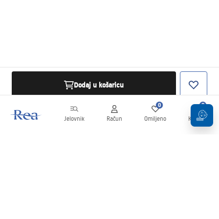
Dodaj u košaricu
0
0
Jelovnik
Račun
Omiljeno
Košarica
Newsletter
Budite u tijeku s novostima i promocijama!