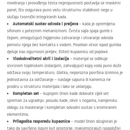
niveliranja i provođenja testa nepropusnosti postavlja se maskirni
panel, što osigurava puno veću strukturnu stabilnost nego u
slučaju tvornički integriranih kada.
Automatski sustav odvoda i preljeva
– kada je opremljena
sifonom s poteznim mehanizmom. Čvrsta sajla spaja gumb s
čepom, omogućujući higijensko zatvaranje i otvaranje odvoda
pomoću njega bez kontakta s vodom. Poseban otvor ispod gumba
djeluje kao sigurnosni preljev, štiteći kupaonicu od poplave.
Visokokvalitetni akril i izolacija
– materijal se odlikuje
izvrsnom toplinskom izolacijom, zahvaljujući kojoj voda puno duže
održava svoju temperaturu. Glatka, neporozna površina iznimno je
jednostavna za održavanje – naslage sapuna ili kamenca ne
prodiru u strukturu materijala i lako se uklanjaju.
Kompletan set
– kupnjom Orion kade dobivate cijeli set
spreman za ugradnju: posudu kade, okvir s nogama, namjensku
oblogu za maskiranje i kompletan odvodni sustav s kromiranim
elementima.
Prilagodba rasporedu kupaonice
– model Orion dizajniran je
tako da savršeno ispuni kut prostorije, maksimizirajući raspoloživi