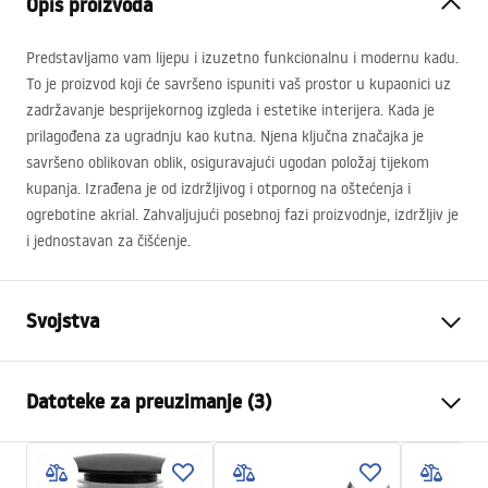
Opis proizvoda
Predstavljamo vam lijepu i izuzetno funkcionalnu i modernu kadu.
To je proizvod koji će savršeno ispuniti vaš prostor u kupaonici uz
zadržavanje besprijekornog izgleda i estetike interijera. Kada je
prilagođena za ugradnju kao kutna. Njena ključna značajka je
savršeno oblikovan oblik, osiguravajući ugodan položaj tijekom
kupanja. Izrađena je od izdržljivog i otpornog na oštećenja i
ogrebotine akrial. Zahvaljujući posebnoj fazi proizvodnje, izdržljiv je
i jednostavan za čišćenje.
Svojstva
Tip kade
Kutna
Datoteke za preuzimanje (3)
Boja
Bijela
Materijal
Akril
Manual
Duljina
1490
mm