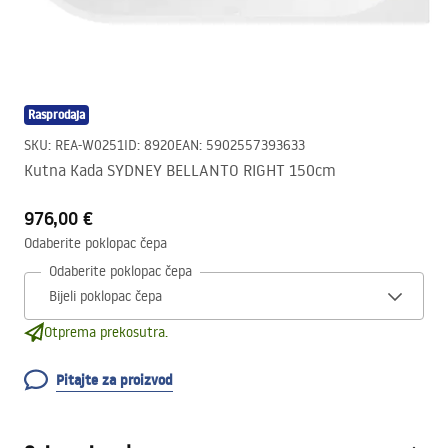
Rasprodaja
SKU
:
REA-W0251
ID
:
8920
EAN
:
5902557393633
Kutna Kada SYDNEY BELLANTO RIGHT 150cm
976,00 €
Odaberite poklopac čepa
Odaberite poklopac čepa
Otprema prekosutra.
Pitajte za proizvod