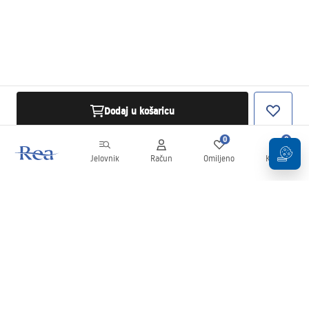
Dodaj u košaricu
0
0
Jelovnik
Račun
Omiljeno
Košarica
Newsletter
Budite u tijeku s novostima i promocijama!