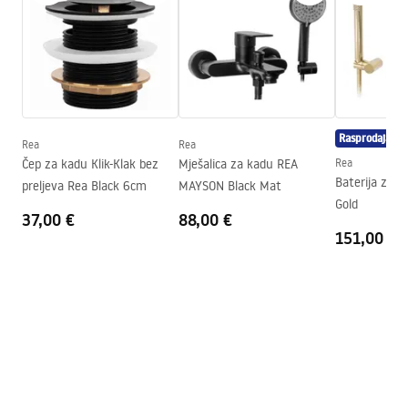
Instrukcja_wanien_naro__nych.pdf
Širina
745
mm
Visina
580
mm
Sigurnosne informacije
Strana ugradnje
Desna
WARUNKI_BEZPIECZENSTWA_WANNY.pdf
Čep i sifon uključeni
Da
Rasprodaja
Jamstvo
24 mjeseca
Rea
Rea
Jamstveni uvjeti
Čep za kadu Klik-Klak bez
Mješalica za kadu REA
Rea
Warranty_Terms_and_Conditions_Bathtubs.pdf
Baterija za 
preljeva Rea Black 6cm
MAYSON Black Mat
Gold
37,00 €
88,00 €
151,00 €