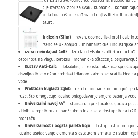
Otkrijte novu dimenziju svakodnevnog opuštanja, nadopunjujući
tuš ružom
. To je izvrstan izbor za svaku kupaonicu, kombinirajući
pouzdanom funkcionalnošću. Izrađena od najkvalitetnijih materijal
element armature.
Ultratanak dizajn (Slim)
– ravan, geometrijski profil daje in
karakter, savršeno se uklapajući u minimalističke i industrijske 
Čvrsti nehrđajući čelik
– izrada od visokokvalitetnog nehrđaj
otpornost na vlagu, koroziju i mehanička oštećenja, osiguravajuć
Sustav Anti-Calc
– fleksibilne, silikonske mlaznice sprječav
dovoljno ih je nježno prebrisati dlanom kako bi se vratila idealn
vode.
Praktičan kuglasti zglob
– okretni mehanizam omogućuje glat
ruže, što omogućuje idealno prilagođavanje smjera padanja vode 
Univerzalni navoj ½”
– standardni priključak osigurava pot
zidnih, stropnih ruku i nadžbuknih instalacija dostupnih na tržiš
montažu.
Univerzalnost i bogata paleta boja
– dostupnost u mnogim 
idealno usklađivanje elementa s ostatkom armature i stilom cije