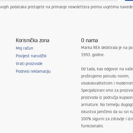
svojih podataka pristajete na primanje newslettera prema uvjetima naved
Korisnička zona
O nama
Marka REA debitirala je na po
Moj račun
1993. godine.
Povijest narudžbi
Vrati proizvode
Od tada, kao odgovor na vaše
Podnesi reklamaciju
proširujemo ponudu novim,
visokokvalitetnim i moderni
Specijalizirani smo za proizv
proizvoda iz područja kupaon
armature. Na temelju dugogo
iskustva jamčimo da su svi na
100% sigurni za zdravlje i i
funkcionalni.