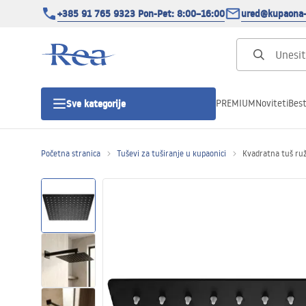
+385 91 765 9323 Pon-Pet: 8:00–16:00
ured@kupaona-
PREMIUM
Noviteti
Best
Sve kategorije
Početna stranica
Tuševi za tuširanje u kupaonici
Kvadratna tuš ru
Tuš kabine
Tuš vrata
Tuš kade
Tuš Kanalice