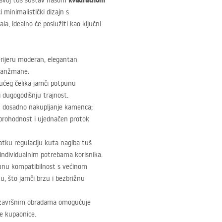
kvadratnom
 svoj tuš sustav našom
 minimalistički dizajn s
a, idealno će poslužiti kao ključni
terijeru moderan, elegantan
aranžmane.
ućeg čelika jamči potpunu
i dugogodišnju trajnost.
aju dosadno nakupljanje kamenca;
a prohodnost i ujednačen protok
ku regulaciju kuta nagiba tuš
individualnim potrebama korisnika.
punu kompatibilnost s većinom
tu, što jamči brzu i bezbrižnu
završnim obradama omogućuje
le kupaonice.