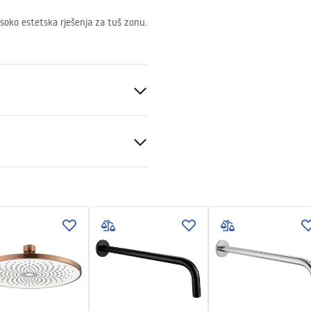
isoko estetska rješenja za tuš zonu.
elik
veni uvjeti
nty_Terms_and_Conditions_
ories_-_24.pdf