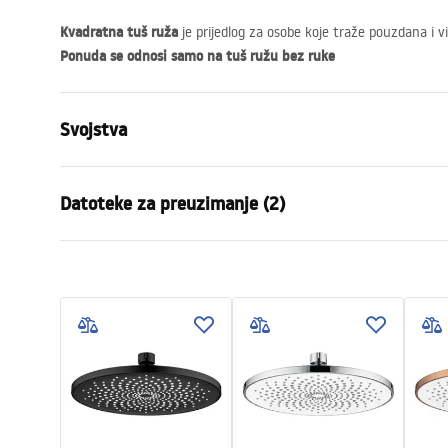
Kvadratna tuš ruža
je prijedlog za osobe koje traže pouzdana i v
Ponuda se odnosi samo na tuš ružu bez ruke
Svojstva
Boja
Crn
Datoteke za preuzimanje (2)
Materijal
Nehrđajući č
Način montaže
Na vijke
Jamst
Širina
300
mm
Pielęgnacja
Warra
Pielęgnacja.pdf
Visina
2
mm
Access
Dubina
300
mm
Jamstvo
24 mjeseca