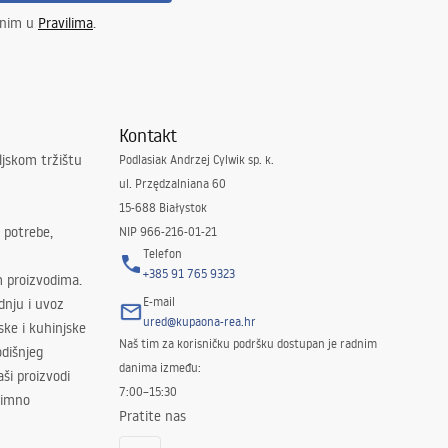
enim u
Pravilima
.
Kontakt
ljskom tržištu
Podlasiak Andrzej Cylwik sp. k.
ul. Przędzalniana 60
15-688 Białystok
 potrebe,
NIP 966-216-01-21
Telefon
+385 91 765 9323
m proizvodima.
E-mail
odnju i uvoz
ured@kupaona-rea.hr
ske i kuhinjske
Naš tim za korisničku podršku dostupan je radnim
dišnjeg
danima između:
ši proizvodi
7:00–15:30
znimno
Pratite nas