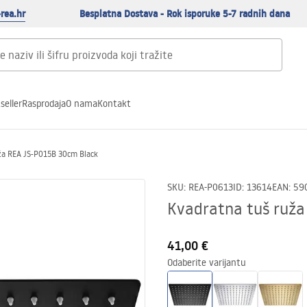
rea.hr
Besplatna Dostava - Rok isporuke 5-7 radnih dana
seller
Rasprodaja
O nama
Kontakt
ža REA JS-P015B 30cm Black
SKU
:
REA-P0613
ID
:
13614
EAN
:
59
Kvadratna tuš ruža
41,00 €
Odaberite varijantu