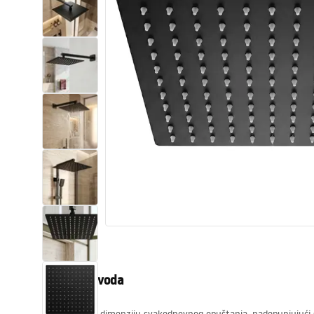
WC školjke
Umivaonici
Kade i paravani
Miješalice, pipe, slavine
Tuševi
Kuhinja
Pribor i kupaonski namještaj
Opis proizvoda