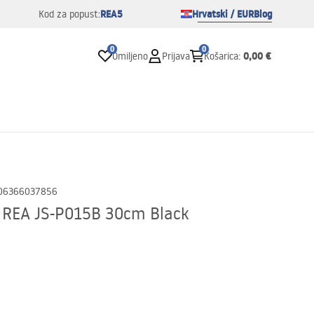
REA5
Hrvatski / EUR
Blog
Kod za popust:
0
0
0,00 €
Omiljeno
Prijava
Košarica
:
06366037856
 REA JS-P015B 30cm Black