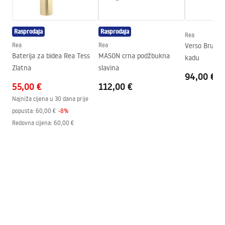
Visina
100
mm
manual podt.pdf
Tehnologija premazivanja
Electroplating
Rasprodaja
Rasprodaja
Promjer priključka
1/2 cola
Rea
Jamstveni uvjeti
Rea
Rea
Verso Brush Gold slavina za
Warranty_Terms_and_Conditions_Faucets_-_5.pdf
Baterija za bidea Rea Tess
MASON crna podžbukna
kadu
Zlatna
slavina
94,00 €
55,00 €
Mason manual
112,00 €
Mason_Manual.pdf
Najniža cijena u 30 dana prije
popusta:
60,00 €
-
8
%
Redovna cijena
:
60,00 €