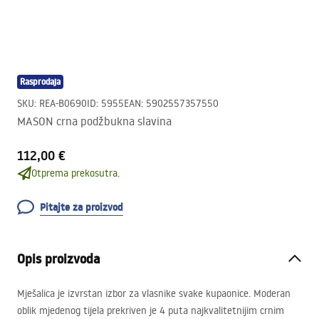
Rasprodaja
SKU
:
REA-B0690
ID
:
5955
EAN
:
5902557357550
MASON crna podžbukna slavina
112,00 €
Otprema prekosutra.
Pitajte za proizvod
Opis proizvoda
Mješalica je izvrstan izbor za vlasnike svake kupaonice. Moderan
oblik mjedenog tijela prekriven je 4 puta najkvalitetnijim crnim