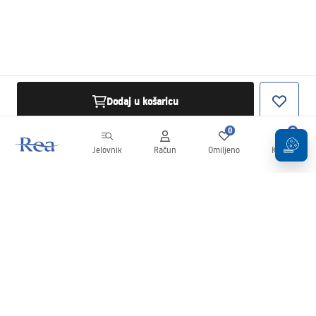
Dodaj u košaricu
0
0
Jelovnik
Račun
Omiljeno
Košarica
Newsletter
Budite u tijeku s novostima i promocijama!