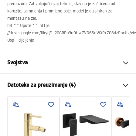
premazom. Zahvaljujući ovoj tehnici, slavina je zaštićena od
korozije, tamnjenja i promjene boje. model je dizajniran za
montažu na zid.
h3. “ * Upute * “: https:
//drive.google.com/file/d/1J2OGRPh3u9Uw7VD65nWXPx7O8dzPncUv/vi
Usp = dijeljenje
Svojstva
Vrsta slavine
Za umivaonik, Kada
Datoteke za preuzimanje (4)
Način montaže
Zidna, Ugradbena
Boja
Crn
Montažne upute
Vrsta izljevne cijevi
Fiksna
Faucet.pdf
Materijal
Mjed
Doseg izljeva
165
mm
manual