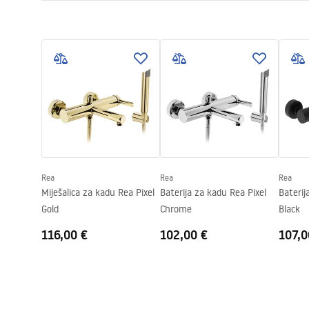
Boja
Zlatni
Warun
Vrsta izljevne cijevi
Fiksna
Montažne upute
WARUN
Faucet.pdf
Materijal
Mjed, ABS
BATERI
Doseg izljeva
180
mm
Visina
90
mm
Jamstveni uvjeti
Tehnologija premazivanja
PVD
Warranty_Terms_and_Conditions_
Faucets_-_5.pdf
Promjer priključka
1/2 cola
Razmak priključaka
150
mm
Rea
Rea
Rea
Model
JS-650103G
Miješalica za kadu Rea Pixel
Baterija za kadu Rea Pixel
Baterij
Jamstvo
5 godina
Gold
Chrome
Black
116,00 €
102,00 €
107,0