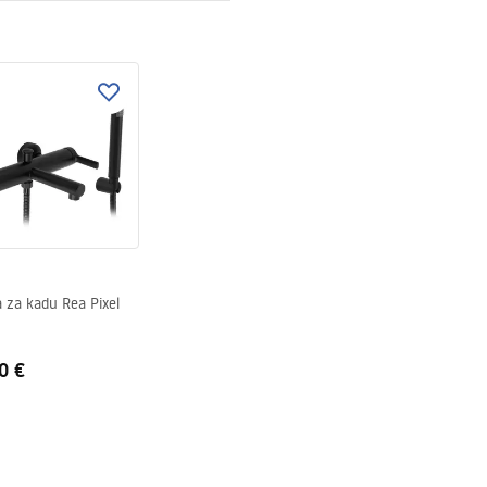
ki bezpieczeństwa
KI BEZPIECZENSTWA
E.pdf
a za kadu Rea Pixel
0 €