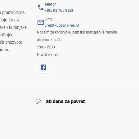
Telefon
+385 91 765 9323
m proizvodima.
E-mail
odnju i uvoz
ured@kupaona-rea.hr
ske i kuhinjske
Naš tim za korisničku podršku dostupan je radnim
dišnjeg
danima između:
ši proizvodi
7:00–15:30
znimno
Pratite nas
30 dana za povrat