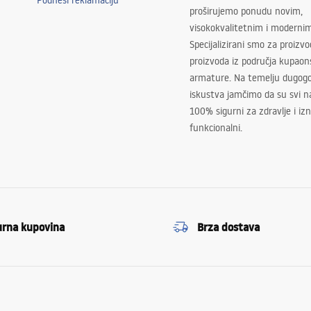
Podnesi reklamaciju
proširujemo ponudu novim,
visokokvalitetnim i moderni
Specijalizirani smo za proizv
proizvoda iz područja kupaon
armature. Na temelju dugogo
iskustva jamčimo da su svi na
100% sigurni za zdravlje i i
funkcionalni.
urna kupovina
Brza dostava