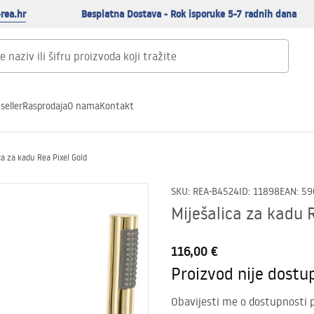
rea.hr
Besplatna Dostava - Rok isporuke 5-7 radnih dana
seller
Rasprodaja
O nama
Kontakt
ca za kadu Rea Pixel Gold
SKU
:
REA-B4524
ID
:
11898
EAN
:
59
Miješalica za kadu 
116,00 €
Proizvod nije dostu
Obavijesti me o dostupnosti 