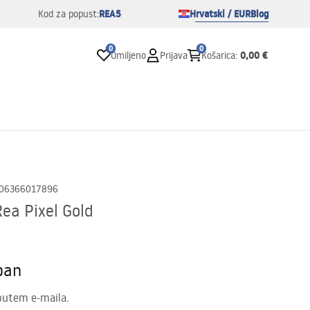
REA5
Hrvatski / EUR
Blog
Kod za popust:
0
0
0,00 €
Omiljeno
Prijava
Košarica
:
06366017896
Rea Pixel Gold
pan
putem e-maila.