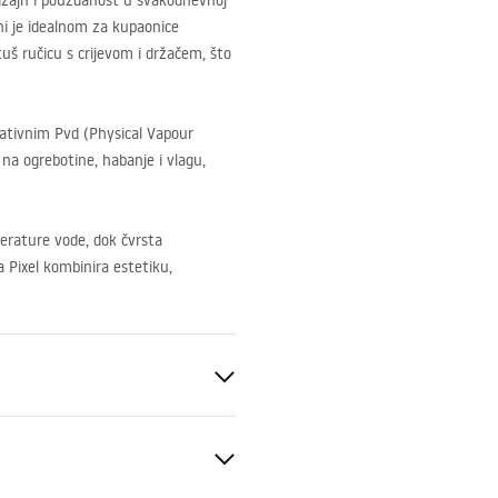
dizajn i pouzdanost u svakodnevnoj
ni je idealnom za kupaonice
tuš ručicu s crijevom i držačem, što
vativnim Pvd (Physical Vapour
na ogrebotine, habanje i vlagu,
erature vode, dok čvrsta
ca Pixel kombinira estetiku,