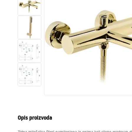
WC školjke
Umivaonici
Kade i paravani
Miješalice, pipe, slavine
Tuševi
Kuhinja
Pribor i kupaonski namještaj
Opis proizvoda