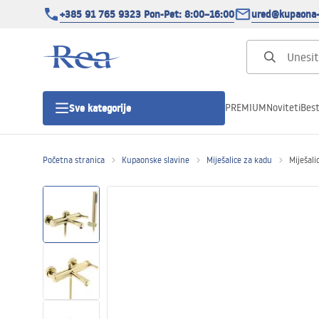
+385 91 765 9323 Pon-Pet: 8:00–16:00
ured@kupaona-
PREMIUM
Noviteti
Best
Sve kategorije
Početna stranica
Kupaonske slavine
Miješalice za kadu
Miješali
Tuš kabine
Tuš vrata
Tuš kade
Tuš Kanalice