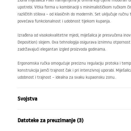
Zidna miješalica Pixel namijenjena je onima koji cijene moderan 
upotrebi. Vitka forma u kombinaciji s minimalističkom ručkom či
različitih stilova – od klasičnih do modernih. Set uključuje ručnu 
povećava funkcionalnost i udobnost tijekom kupanja.
Izrađena od visokokvalitetne mjedi, miješalica je presvučena ino
Deposition) slojem. Ova tehnologija osigurava iznimnu otpornost 
zadržavajući elegantan izgled proizvoda godinama.
Ergonomska ručka omogućuje preciznu regulaciju protoka i temp
konstrukcija jamči trajnost čak i pri intenzivnoj uporabi. Miješali
udobnost i trajnost – idealna za svaku kupaonsku zonu.
Svojstva
Vrsta slavine
Kada
Datoteke za preuzimanje (3)
Način montaže
Zidna