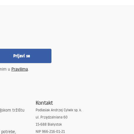
Prijavi se
enim u
Pravilima
.
Kontakt
ljskom tržištu
Podlasiak Andrzej Cylwik sp. k.
ul. Przędzalniana 60
15-688 Białystok
 potrebe,
NIP 966-216-01-21