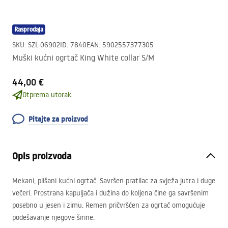
Rasprodaja
SKU
:
SZL-06902
ID
:
7840
EAN
:
5902557377305
Muški kućni ogrtač King White collar S/M
44,00 €
Otprema utorak.
Pitajte za proizvod
Opis proizvoda
Mekani, plišani kućni ogrtač. Savršen pratilac za svježa jutra i duge
večeri. Prostrana kapuljača i dužina do koljena čine ga savršenim
posebno u jesen i zimu. Remen pričvršćen za ogrtač omogućuje
podešavanje njegove širine.