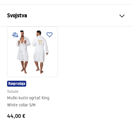
Svojstva
Veličina
S/M
Boja
white
Materijal
Mikrovlakane
Rukav
Dug
Rezati
Bez kapuljače
Bočni džepovi
Da
Rasprodaja
Model
King
Tutumi
Jamstvo
24 mjeseca
Muški kućni ogrtač King
White collar S/M
44,00 €