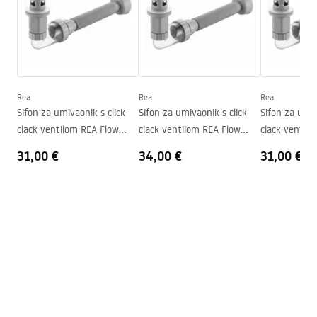
Duljina
525
mm
Širina
455
mm
Jamstveni uvjeti
Visina
125
mm
Warranty_Terms_and_Conditions_Basins_-_5.pdf
Dubina
95
mm
Oblik
Asimetrični, Nestandardni
Rea
Rea
Rea
Sifon za umivaonik s click-
Sifon za umivaonik s click-
Sifon za umiv
Otvor za slavinu
NE
clack ventilom REA Flow
clack ventilom REA Flow
clack ventil
Preljevna rupa
NE
Gold
Brush Gold
Black
31,00 €
34,00 €
31,00 €