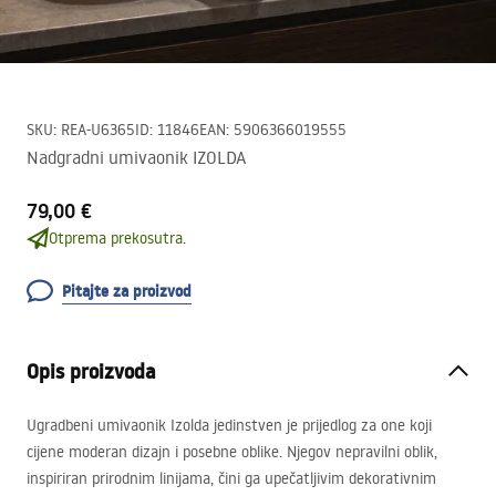
SKU
:
REA-U6365
ID
:
11846
EAN
:
5906366019555
Nadgradni umivaonik IZOLDA
79,00 €
Otprema prekosutra.
Pitajte za proizvod
Opis proizvoda
Ugradbeni umivaonik Izolda jedinstven je prijedlog za one koji
cijene moderan dizajn i posebne oblike. Njegov nepravilni oblik,
inspiriran prirodnim linijama, čini ga upečatljivim dekorativnim