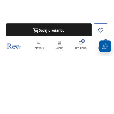
Dodaj u košaricu
0
0
Jelovnik
Račun
Omiljeno
Košarica
Newsletter
Budite u tijeku s novostima i promocijama!
Prijavi se