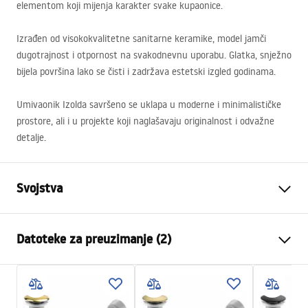
elementom koji mijenja karakter svake kupaonice.
Izrađen od visokokvalitetne sanitarne keramike, model jamči
dugotrajnost i otpornost na svakodnevnu uporabu. Glatka, snježno
bijela površina lako se čisti i zadržava estetski izgled godinama.
Umivaonik Izolda savršeno se uklapa u moderne i minimalističke
prostore, ali i u projekte koji naglašavaju originalnost i odvažne
detalje.
Svojstva
Način montaže
Na ploču
Datoteke za preuzimanje (2)
Materijal
Sanitarna keramika
Boja
Bijela
Montažne upute
Završetak
Sjajni
Basin.pdf