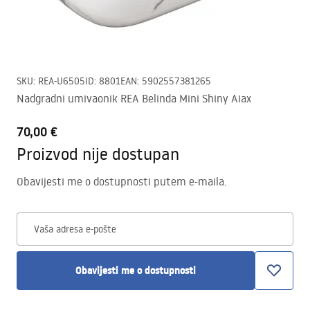
SKU
:
REA-U6505
ID
:
8801
EAN
:
5902557381265
Nadgradni umivaonik REA Belinda Mini Shiny Aiax
70,00 €
Proizvod nije dostupan
Obavijesti me o dostupnosti putem e-maila.
Vaša adresa e-pošte
Obavijesti me o dostupnosti