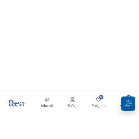
0
0
Jelovnik
Račun
Omiljeno
Košarica
Newsletter