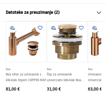
Način montaže
Na ploču
Datoteke za preuzimanje (2)
Materijal
Sanitarna keramika
Boja
Imitacija kamena
Montažne upute
Završetak
Sjajni
Basin.pdf
Duljina
360
mm
Širina
250
mm
Jamstveni uvjeti
Visina
115
mm
Warranty_Terms_and_Conditions_Basins_-_5.pdf
Dubina
85
mm
Oblik
Pravokutni
Rea
Rea
Rea
Rea sifon za umivaonik s
Čep za umivaonik
Umivaonik Sip
Otvor za slavinu
NE
klik-klak čepom COPPER MAT
univerzalni klik-klak Rea
Univerzalno 
Preljevna rupa
NE
Brushed GOLD Antique
81,00 €
31,00 €
63,00 €