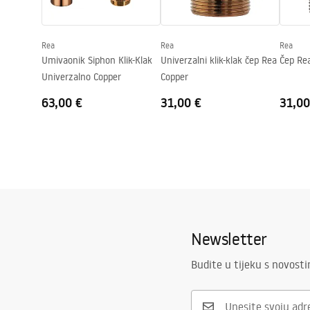
Oblik
Pravokutni
Otvor za slavinu
NE
Rea
Rea
Rea
Preljevna rupa
NE
Umivaonik Siphon Klik-Klak
Univerzalni klik-klak čep Rea
Čep Rea
Univerzalno Copper
Copper
63,00 €
31,00 €
31,00
Newsletter
Budite u tijeku s novost