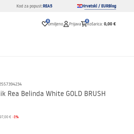
REA5
Hrvatski / EUR
Blog
Kod za popust:
0
0
0,00 €
Omiljeno
Prijava
Košarica
:
2557394234
ik Rea Belinda White GOLD BRUSH
-
1
%
97,00 €