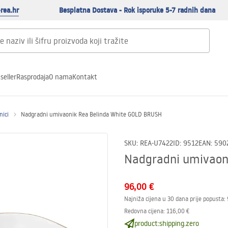
rea.hr
Besplatna Dostava - Rok isporuke 5-7 radnih dana
seller
Rasprodaja
O nama
Kontakt
nici
Nadgradni umivaonik Rea Belinda White GOLD BRUSH
SKU
:
REA-U7422
ID
:
9512
EAN
:
590
Nadgradni umivaon
96,00 €
Najniža cijena u 30 dana prije popusta:
Redovna cijena
:
116,00 €
product:shipping.zero