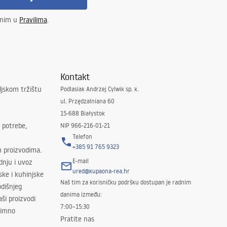
enim u
Pravilima
.
Kontakt
ljskom tržištu
Podlasiak Andrzej Cylwik sp. k.
ul. Przędzalniana 60
15-688 Białystok
 potrebe,
NIP 966-216-01-21
Telefon
+385 91 765 9323
m proizvodima.
E-mail
odnju i uvoz
ured@kupaona-rea.hr
ske i kuhinjske
Naš tim za korisničku podršku dostupan je radnim
dišnjeg
danima između:
ši proizvodi
7:00–15:30
znimno
Pratite nas