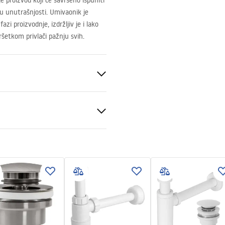
e proizvod koji će savršeno ispuniti
ku unutrašnjosti. Umivaonik je
zi proizvodnje, izdržljiv je i lako
ršetkom privlači pažnju svih.
eramika
a
veni uvjeti
ni
nty_Terms_and_Conditions_
_-_5.pdf