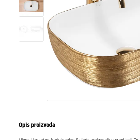
WC školjke
Umivaonici
Kade i paravani
Miješalice, pipe, slavine
Tuševi
Kuhinja
Pribor i kupaonski namještaj
Opis proizvoda