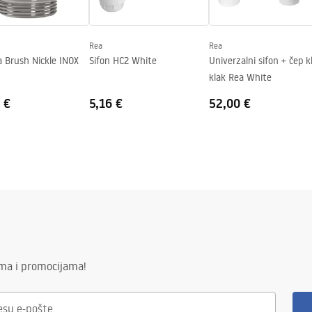
Rea
Rea
 Brush Nickle INOX
Sifon HC2 White
Univerzalni sifon + čep kl
klak Rea White
 €
5,16 €
52,00 €
ima i promocijama!