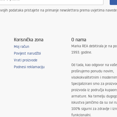
svojih podataka pristajete na primanje newslettera prema uvjetima naved
Korisnička zona
O nama
Marka REA debitirala je na po
Moj račun
1993. godine.
Povijest narudžbi
Vrati proizvode
Od tada, kao odgovor na vaše
Podnesi reklamaciju
proširujemo ponudu novim,
visokokvalitetnim i moderni
Specijalizirani smo za proizv
proizvoda iz područja kupaon
armature. Na temelju dugogo
iskustva jamčimo da su svi na
100% sigurni za zdravlje i i
funkcionalni.