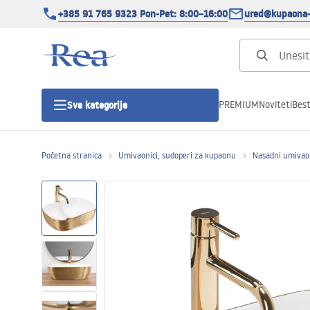
+385 91 765 9323 Pon-Pet: 8:00–16:00
ured@kupaona-
PREMIUM
Noviteti
Best
Sve kategorije
Početna stranica
Umivaonici, sudoperi za kupaonu
Nasadni umivao
Tuš kabine
Tuš vrata
Tuš kade
Tuš Kanalice