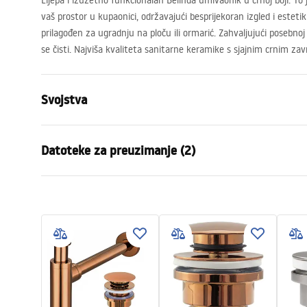
Lijepa i izuzetno funkcionalan Belinda umivaonik u crnoj boji. To j
vaš prostor u kupaonici, održavajući besprijekoran izgled i esteti
prilagođen za ugradnju na ploču ili ormarić. Zahvaljujući posebnoj fa
se čisti. Najviša kvaliteta sanitarne keramike s sjajnim crnim zav
Svojstva
Način montaže
Na ploču
Datoteke za preuzimanje (2)
Materijal
Sanitarna k
Boja
Bijela/Zlatn
Jamst
Završetak
Sjajni, Bruše
Montažne upute
Warra
Basin.pdf
Duljina
465
mm
Basins
Širina
330
mm
Visina
135
mm
Dubina
105
mm