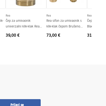
Rea
Rea
Rea
ik-
Čep za umivaonik
Rea sifon za umivaonik s
Čep univerzal
univerzalni klik-klak Rea
klik-klak čepom Brušeno
Black Mat
Brushed GOLD MAT
zlato MAT
39,00 €
73,00 €
31,00 €
Prijavi se