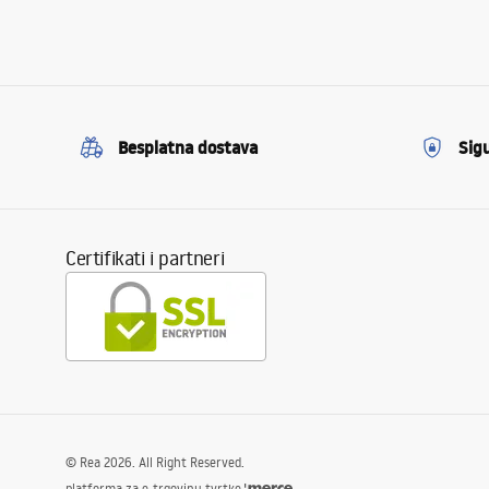
Besplatna dostava
Sig
Certifikati i partneri
©
Rea
2026
. All Right Reserved.
platforma za e-trgovinu tvrtke