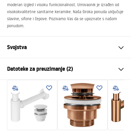
moderan izgled i visoku funkcionalnost. Umivaonik je izrađen od
visokokvalitetne sanitarne keramike. Naša široka ponuda uključuje
slavine, sifone i čepove. Pozivamo Vas da se upoznate s našom
ponudom.
Svojstva
Način montaže
Na ploču
Datoteke za preuzimanje (2)
Materijal
Sanitarna keramika
Boja
Imitacija kamena
Montažne upute
Završetak
Mat
Basin.pdf
Duljina
515
mm
Širina
400
mm
Jamstveni uvjeti
Visina
175
mm
Warranty_Terms_and_Conditions_Basins_-_5.pdf
Dubina
155
mm