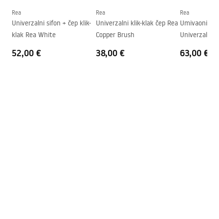
Oblik
Asimetrični
Rea
Rea
Rea
Univerzalni sifon + čep klik-
Univerzalni klik-klak čep Rea
Umivaonik Sip
Otvor za slavinu
NE
klak Rea White
Copper Brush
Univerzalno 
Preljevna rupa
NE
52,00 €
38,00 €
63,00 €