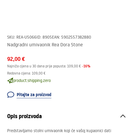
SKU
:
REA-U5066
ID
:
8905
EAN
:
5902557382880
Nadgradni umivaonik Rea Dora Stone
92,00 €
-
16
%
Najniža cijena u 30 dana prije popusta:
109,00 €
Redovna cijena
:
109,00 €
product:shipping.zero
Pitajte za proizvod
Opis proizvoda
Predstavljamo stolni umivaonik koji će vašoj kupaonici dati