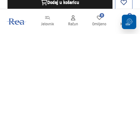
Dodaj u košaricu
0
0
Jelovnik
Račun
Omiljeno
Košarica
Newsletter
Budite u tijeku s novostima i promocijama!
Prijavi se
Unošenjem i potvrđivanjem svojih podataka pristajete na primanje
newslettera prema uvjetima navedenim u
Pravilima
.