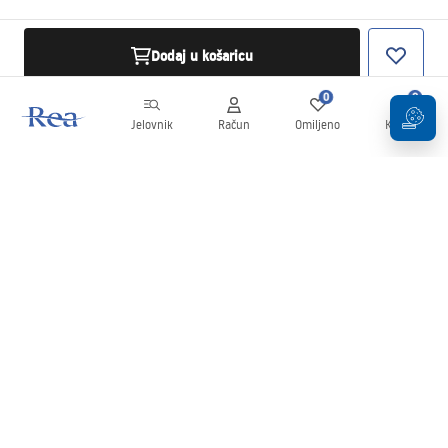
Dodaj u košaricu
0
0
Jelovnik
Račun
Omiljeno
Košarica
Newsletter
Budite u tijeku s novostima i promocijama!
Prijavi se
Unošenjem i potvrđivanjem svojih podataka pristajete na primanje
newslettera prema uvjetima navedenim u
Pravilima
.