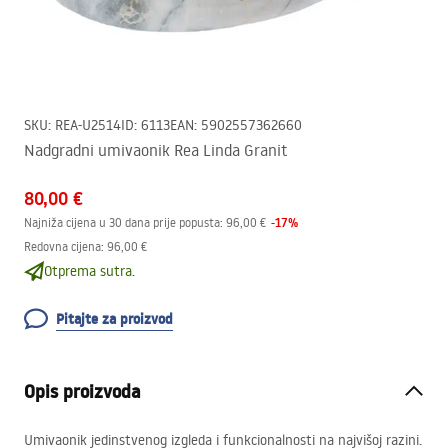
SKU
:
REA-U2514
ID
:
6113
EAN
:
5902557362660
Nadgradni umivaonik Rea Linda Granit
80,00 €
-
17
%
Najniža cijena u 30 dana prije popusta:
96,00 €
Redovna cijena
:
96,00 €
Otprema sutra.
Pitajte za proizvod
Opis proizvoda
Umivaonik jedinstvenog izgleda i funkcionalnosti na najvišoj razini.