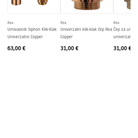
Visina
145
mm
Warranty_Terms_and_Conditions_Basins_-_5.pdf
Dubina
120
mm
Oblik
Ovalni
Rea
Rea
Rea
Umivaonik Siphon Klik-Klak
Univerzalni klik-klak čep Rea
Čep za umiva
Otvor za slavinu
NE
Univerzalno Copper
Copper
univerzalni k
Preljevna rupa
NE
Brushed GOL
63,00 €
31,00 €
31,00 €