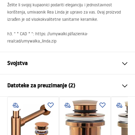
Želite li svojoj kupaonici podariti eleganciju i jednostavnost
korištenja, umivaonik Rea Linda je upravo za vas. Ovaj proizvod
izrađen je od visokokvalitetne sanitarne keramike.
h3. “ *
CAD
* “: https: //umywalki.pl/lazienka-
rea/cad/umywalka_linda.zip
Svojstva
Način montaže
Na ploču
Datoteke za preuzimanje (2)
Materijal
Sanitarna keramika
Boja
Imitacija kamena
Montažne upute
Završetak
Sjajni
Basin.pdf
Duljina
485
mm
Širina
340
mm
Jamstveni uvjeti