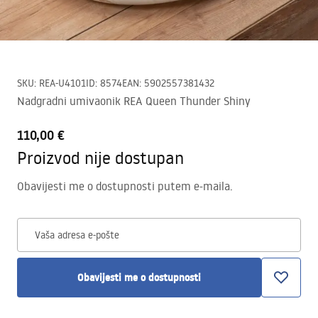
SKU
:
REA-U4101
ID
:
8574
EAN
:
5902557381432
Nadgradni umivaonik REA Queen Thunder Shiny
110,00 €
Proizvod nije dostupan
Obavijesti me o dostupnosti putem e-maila.
Vaša adresa e-pošte
Obavijesti me o dostupnosti