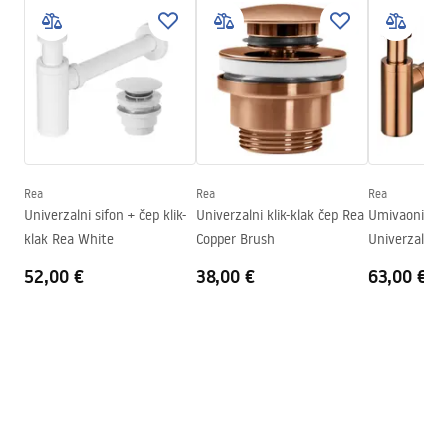
Montažne upute
Završetak
Sjajni
Basin.pdf
Duljina
550
mm
Širina
415
mm
Jamstveni uvjeti
Visina
140
mm
Warranty_Terms_and_Conditions_Basins_-_5.pdf
Dubina
115
mm
Oblik
Ovalni
Rea
Rea
Rea
Univerzalni sifon + čep klik-
Univerzalni klik-klak čep Rea
Umivaonik Sip
Otvor za slavinu
NE
klak Rea White
Copper Brush
Univerzalno 
Preljevna rupa
NE
52,00 €
38,00 €
63,00 €