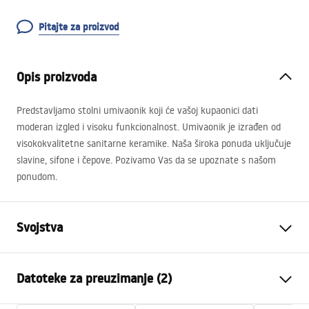
Pitajte za proizvod
Opis proizvoda
Predstavljamo stolni umivaonik koji će vašoj kupaonici dati
moderan izgled i visoku funkcionalnost. Umivaonik je izrađen od
visokokvalitetne sanitarne keramike. Naša široka ponuda uključuje
slavine, sifone i čepove. Pozivamo Vas da se upoznate s našom
ponudom.
Svojstva
Način montaže
Na ploču
Datoteke za preuzimanje (2)
Materijal
Sanitarna keramika
Boja
Imitacija kamena