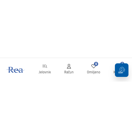
0
0
Jelovnik
Račun
Omiljeno
Košarica
Newsletter
Budite u tijeku s novostima i promocijama!