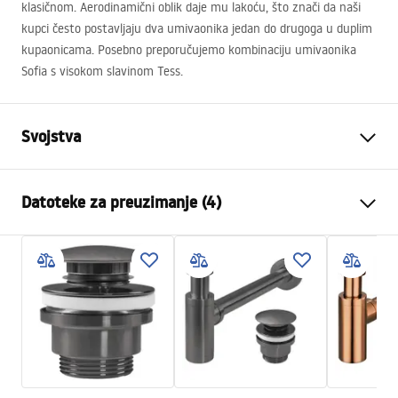
klasičnom. Aerodinamični oblik daje mu lakoću, što znači da naši
kupci često postavljaju dva umivaonika jedan do drugoga u duplim
kupaonicama. Posebno preporučujemo kombinaciju umivaonika
Sofia s visokom slavinom Tess.
Svojstva
Način montaže
Na ploču
Datoteke za preuzimanje (4)
Materijal
Kaljeno staklo
Boja
Prozirno
Montažne upute
Završetak
Sjajni
Basin.pdf
Duljina
400
mm
Širina
400
mm
Karta produktu
Visina
165
mm
UMYWALKA CRISTAL 35 GREY - NABLATOWA.pdf
Dubina
150
mm