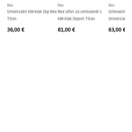
Oblik
Okrugli
Rea
Rea
Rea
Deklaracja Właściwości Użytkowych
Univerzalni klik-klak čep Rea
Rea sifon za umivaonik s
Umivaonik Sip
Otvor za slavinu
NE
CRISTAL 35 GREY Deklaracja.pdf
Titan
klik-klak čepom Titan
Univerzalno 
Preljevna rupa
NE
36,00 €
81,00 €
63,00 €
Jamstveni uvjeti
Warranty_Terms_and_Conditions_Basins_-_5.pdf