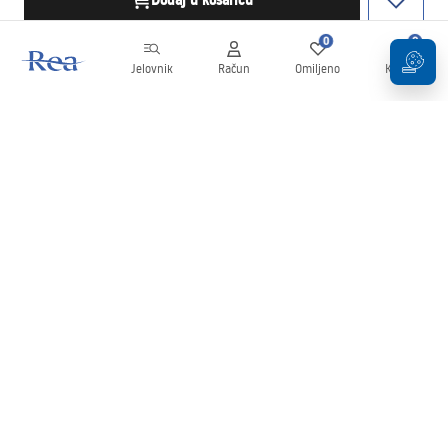
Dodaj u košaricu
0
0
Jelovnik
Račun
Omiljeno
Košarica
Newsletter
Budite u tijeku s novostima i promocijama!
Prijavi se
Unošenjem i potvrđivanjem svojih podataka pristajete na primanje
newslettera prema uvjetima navedenim u
Pravilima
.