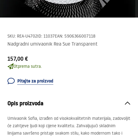
SKU
:
REA-U4702
ID
:
11037
EAN
:
5906366007118
Nadgradni umivaonik Rea Sue Transparent
157,00 €
Otprema sutra.
Pitajte za proizvod
Opis proizvoda
Umivaonik Sofia, izrađen od visokokvalitetnih materijala, zadovoljit
će zahtjeve ljudi koji cijene kvalitetu. Zahvaljujući skladnim
linijama savršeno pristaje svakom stilu, kako modernom tako i