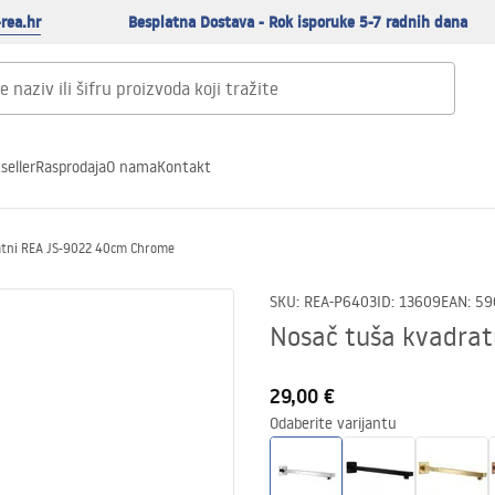
rea.hr
Besplatna Dostava - Rok isporuke 5-7 radnih dana
seller
Rasprodaja
O nama
Kontakt
atni REA JS-9022 40cm Chrome
SKU
:
REA-P6403
ID
:
13609
EAN
:
59
Nosač tuša kvadra
29,00 €
Odaberite varijantu