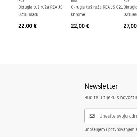
Rea
Rea
Rea
Okrugla tuš ruža REA JS-
Okrugla tuš ruža REA JS-021
Okrugla
021B Black
Chrome
021BRG
22,00 €
22,00 €
27,00
Newsletter
Budite u tijeku s novost
Unošenjem i potvrđivanjem 