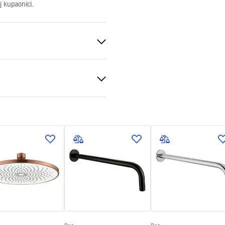
j kupaonici.
elik
veni uvjeti
nty_Terms_and_Conditions_
ories_-_24.pdf