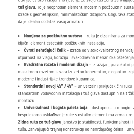
Otkrijte čvrsto i elegantno rješenje za svoju tuš zonu zahvaljuju
tuš glavu
. To je neophodan element modernih podžbuknih sustava
izrade s geometrijskim, minimalističkim dizajnom. Osigurava stabi
da je idealan dodatak vašoj armaturi.
Namjena za podžbukne sustave
– ruka je dizajnirana za mon
ključni element estetskih podžbuknih instalacija.
Čvrsti nehrđajući čelik
– izrada od visokokvalitetnog nehrđaj
otpornost na vlagu, koroziju i svakodnevna mehanička oštećenja,
Kvadratna rozeta i moderan dizajn
– izražajan, pravokutni p
maskirnom rozetom stvara izuzetno koherentan, elegantan izgle
moderne i industrijske trendove kupaonica.
Standardni navoj ½” / ½”
– univerzalni priključak čini ruk
standardnih vodovodnih instalacija i tuš glava dostupnih na trži
montažu.
Univerzalnost i bogata paleta boja
– dostupnost u mnogim 
besprijekorno usklađivanje ruke s ostalim elementima armature.
Zidna ruka za tuš glavu
jamstvo je stabilnosti, funkcionalnosti 
tuša. Zahvaljujući trajnoj konstrukciji od nehrđajućeg čelika i 