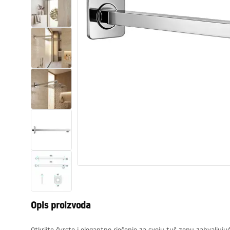
WC školjke
Umivaonici
Kade i paravani
Miješalice, pipe, slavine
Tuševi
Kuhinja
Pribor i kupaonski namještaj
Opis proizvoda