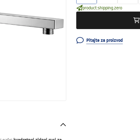
product:shipping.zero
Pitajte za proizvod