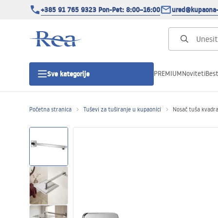
+385 91 765 9323 Pon-Pet: 8:00–16:00
ured@kupaona-
PREMIUM
Noviteti
Best
Sve kategorije
Početna stranica
Tuševi za tuširanje u kupaonici
Nosač tuša kvadr
Tuš kabine
Tuš vrata
Tuš kade
Tuš Kanalice