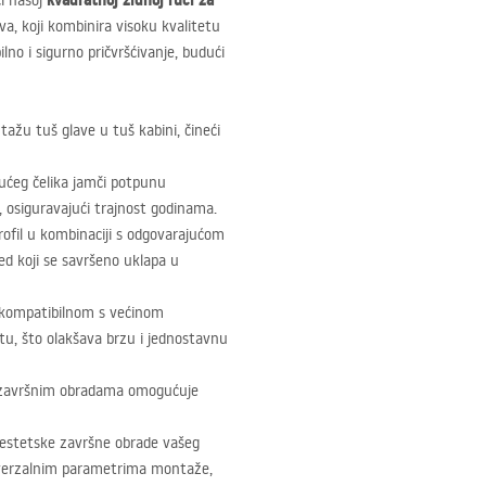
kvadratnoj zidnoj ruci za
ći našoj
, koji kombinira visoku kvalitetu
lno i sigurno pričvršćivanje, budući
tažu tuš glave u tuš kabini, čineći
ućeg čelika jamči potpunu
 osiguravajući trajnost godinama.
rofil u kombinaciji s odgovarajućom
d koji se savršeno uklapa u
u kompatibilnom s većinom
štu, što olakšava brzu i jednostavnu
završnim obradama omogućuje
i estetske završne obrade vašeg
univerzalnim parametrima montaže,