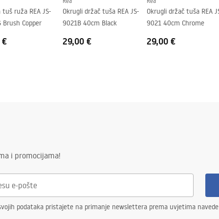
Rea
Rea
 tuš ruža REA JS-
Okrugli držač tuša REA JS-
Okrugli držač tuša REA J
 Brush Copper
9021B 40cm Black
9021 40cm Chrome
 €
29,00 €
29,00 €
ima i promocijama!
svojih podataka pristajete na primanje newslettera prema uvjetima naved