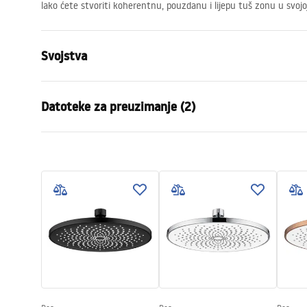
lako ćete stvoriti koherentnu, pouzdanu i lijepu tuš zonu u svojo
Svojstva
Boja
Krom
Datoteke za preuzimanje (2)
Materijal
Nehrđajući č
Način montaže
Na vijke
Jamst
Širina
405
mm
Pielęgnacja
Warra
Pielęgnacja.pdf
Visina
28
mm
Access
Dubina
30
mm
Jamstvo
24 mjeseca