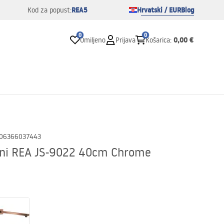
REA5
Hrvatski / EUR
Blog
Kod za popust:
0
0
0,00 €
Omiljeno
Prijava
Košarica
:
06366037443
tni REA JS-9022 40cm Chrome