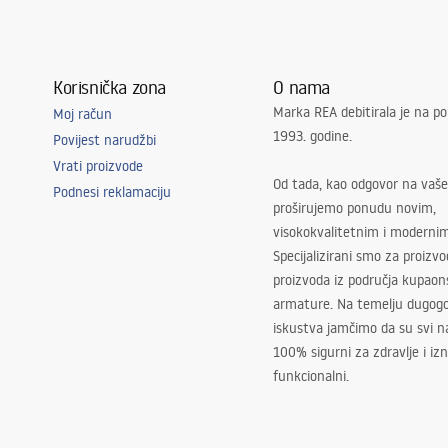
Korisnička zona
O nama
Marka REA debitirala je na po
Moj račun
1993. godine.
Povijest narudžbi
Vrati proizvode
Od tada, kao odgovor na vaše
Podnesi reklamaciju
proširujemo ponudu novim,
visokokvalitetnim i moderni
Specijalizirani smo za proizv
proizvoda iz područja kupaon
armature. Na temelju dugogo
iskustva jamčimo da su svi na
100% sigurni za zdravlje i i
funkcionalni.