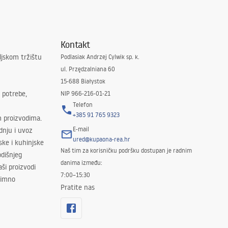
Kontakt
ljskom tržištu
Podlasiak Andrzej Cylwik sp. k.
ul. Przędzalniana 60
15-688 Białystok
 potrebe,
NIP 966-216-01-21
Telefon
+385 91 765 9323
m proizvodima.
E-mail
odnju i uvoz
ured@kupaona-rea.hr
ske i kuhinjske
Naš tim za korisničku podršku dostupan je radnim
dišnjeg
danima između:
ši proizvodi
7:00–15:30
znimno
Pratite nas