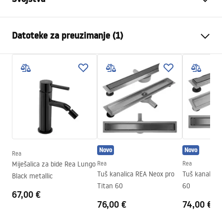
Vrsta odvoda
Standardni
Datoteke za preuzimanje (1)
Tip sifona
360° rotirajući
Duljina kanalice (cm)
70
Montažne upute
Materijal kanalice
Nehrđajući čelik AISI 304
LINEAR-3.pdf
Boja
Black
Vrsta rešetke
Obostrana 2u1
Max. protok vode
0,45 l/s
Premaz
Nano Flex
Novo
Novo
Jamstvo
120 mjeseci čelična konstrukcija,
Rea
24 mjeseca preostali elementi.
Miješalica za bide Rea Lungo
Rea
Rea
Tuš kanalica REA Neox pro
Tuš kanalica
Black metallic
Titan 60
60
67,00 €
76,00 €
74,00 €