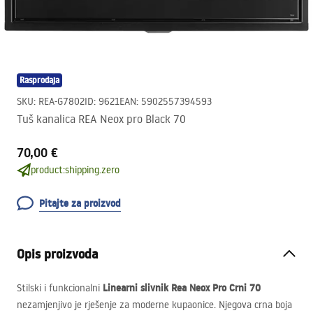
Rasprodaja
SKU
:
REA-G7802
ID
:
9621
EAN
:
5902557394593
Tuš kanalica REA Neox pro Black 70
70,00 €
product:shipping.zero
Pitajte za proizvod
Opis proizvoda
Linearni slivnik Rea Neox Pro Crni 70
Stilski i funkcionalni
nezamjenjivo je rješenje za moderne kupaonice. Njegova crna boja