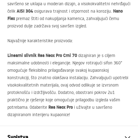
savršeno se uklapa u moderan dizajn, a visokokvalitetni nehrđajući
AISI
304
Nano
čelik
osigurava trajnost i otpornost na koroziju.
Flex
premaz štiti od nakupljanja kamenca, zahvaljujući čemu
proizvod dulje zadržava svoj savršen izgled.
Najvažnije karakteristike proizvoda:
Linearni slivnik Rea Neox Pro Crni 70
dizajniran je s ciljem
maksimalne udobnosti i elegancije. Njegov rotirajući sifon 360°
omogućuje fleksibilno prilagođavanje svakoj kupaonskoj
konstrukciji, što znatno olakšava instalaciju. Zahvaljujući upotrebi
visokokvalitetnih materijala, ovaj odvod odlikuje se izvrsnom
protoknošću i izdržljivošću. Dodatno, obostrani pokrov 2u1
praktično je rješenje koje omogućuje prilagodbu izgleda vašim
Rea Neox Pro
potrebama. Odaberite
i uživajte u savršeno
dizajniranom interijeru kupaonice!
Svojstva