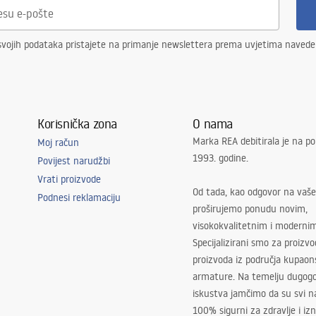
svojih podataka pristajete na primanje newslettera prema uvjetima naved
Korisnička zona
O nama
Marka REA debitirala je na po
Moj račun
1993. godine.
Povijest narudžbi
Vrati proizvode
Od tada, kao odgovor na vaše
Podnesi reklamaciju
proširujemo ponudu novim,
visokokvalitetnim i moderni
Specijalizirani smo za proizv
proizvoda iz područja kupaon
armature. Na temelju dugogo
iskustva jamčimo da su svi na
100% sigurni za zdravlje i i