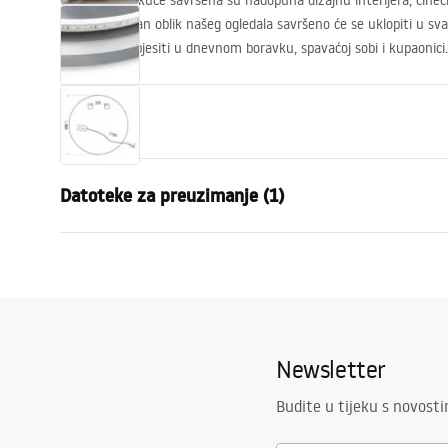
Ogledala kod kuće savršena su nadopuna dizajnu interijera, čineći 
Karakterističan oblik našeg ogledala savršeno će se uklopiti u svak
možete ga objesiti u dnevnom boravku, spavaćoj sobi i kupaonici.
Svojstva
Visina
885
mm
Datoteke za preuzimanje (1)
Širina
885
mm
Dubina
20
mm
manual mirror led
LED osvjetljenje
Da
manual mirror led.pdf
Okvir
NE
Oblik
Okruglo
Newsletter
Protiv magljenja
Da
vlast
12
W
Budite u tijeku s novost
Jamstvo
24 mjeseca