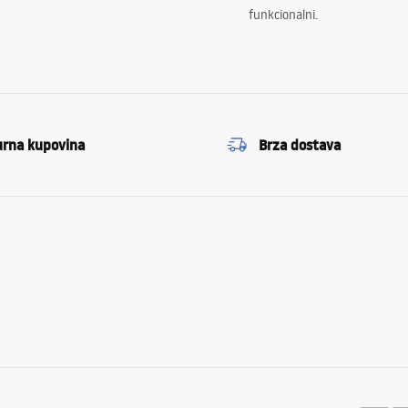
funkcionalni.
urna kupovina
Brza dostava