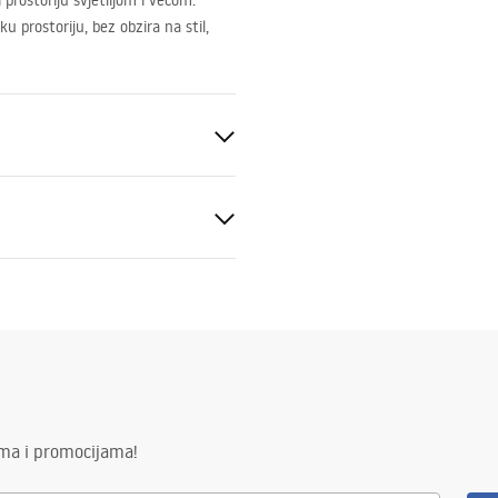
prostoriju svjetlijom i većom.
u prostoriju, bez obzira na stil,
ima i promocijama!