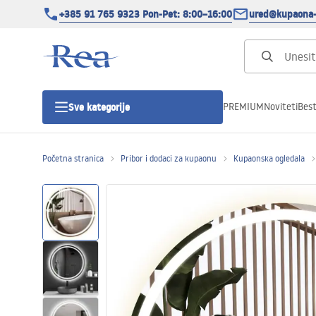
+385 91 765 9323 Pon-Pet: 8:00–16:00
ured@kupaona-
PREMIUM
Noviteti
Best
Sve kategorije
Početna stranica
Pribor i dodaci za kupaonu
Kupaonska ogledala
Tuš kabine
Tuš vrata
Tuš kade
Tuš Kanalice