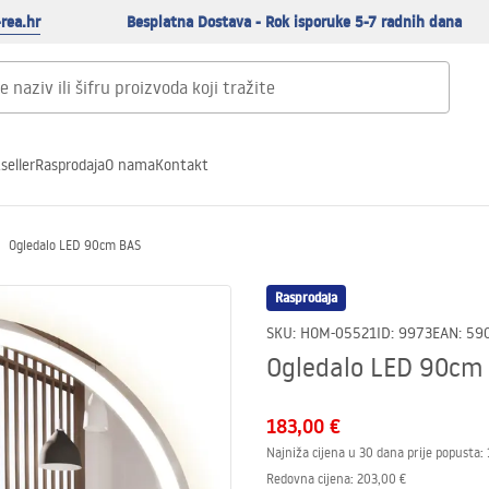
rea.hr
Besplatna Dostava - Rok isporuke 5-7 radnih dana
seller
Rasprodaja
O nama
Kontakt
Ogledalo LED 90cm BAS
Rasprodaja
SKU
:
HOM-05521
ID
:
9973
EAN
:
59
Ogledalo LED 90cm
183,00 €
Najniža cijena u 30 dana prije popusta:
Redovna cijena
:
203,00 €