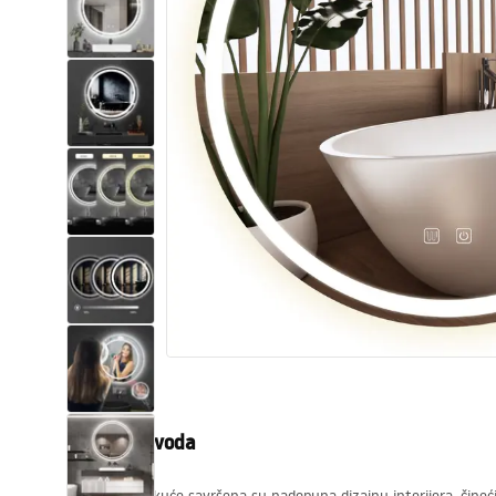
WC školjke
Umivaonici
Kade i paravani
Miješalice, pipe, slavine
Tuševi
Kuhinja
Pribor i kupaonski namještaj
Opis proizvoda