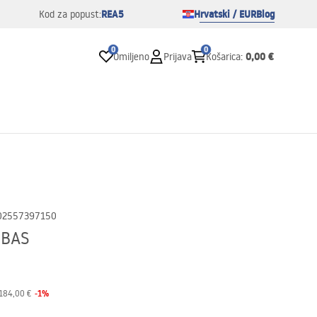
REA5
Hrvatski / EUR
Blog
Kod za popust:
0
0
0,00 €
Omiljeno
Prijava
Košarica
:
02557397150
 BAS
-
1
%
184,00 €