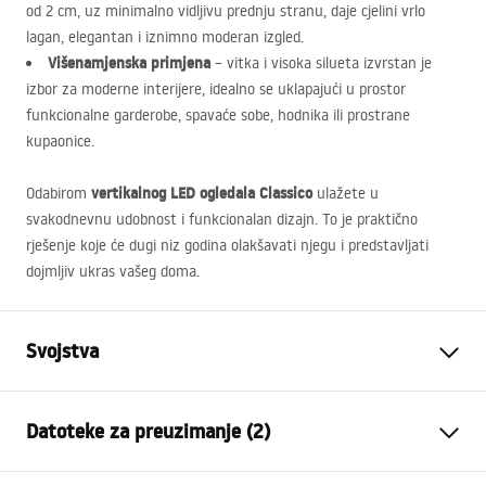
od 2 cm, uz minimalno vidljivu prednju stranu, daje cjelini vrlo
lagan, elegantan i iznimno moderan izgled.
Višenamjenska primjena
– vitka i visoka silueta izvrstan je
izbor za moderne interijere, idealno se uklapajući u prostor
funkcionalne garderobe, spavaće sobe, hodnika ili prostrane
kupaonice.
vertikalnog
LED
ogledala Classico
Odabirom
ulažete u
svakodnevnu udobnost i funkcionalan dizajn. To je praktično
rješenje koje će dugi niz godina olakšavati njegu i predstavljati
dojmljiv ukras vašeg doma.
Svojstva
Visina
1600
mm
Datoteke za preuzimanje (2)
Širina
500
mm
Dubina
20
mm