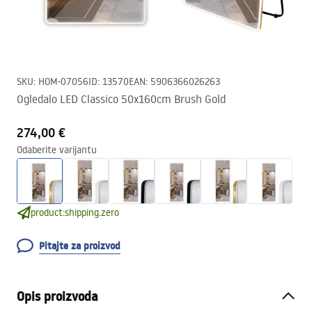
SKU
:
HOM-07056
ID
:
13570
EAN
:
5906366026263
Ogledalo LED Classico 50x160cm Brush Gold
274,00 €
Odaberite varijantu
product:shipping.zero
Pitajte za proizvod
Opis proizvoda