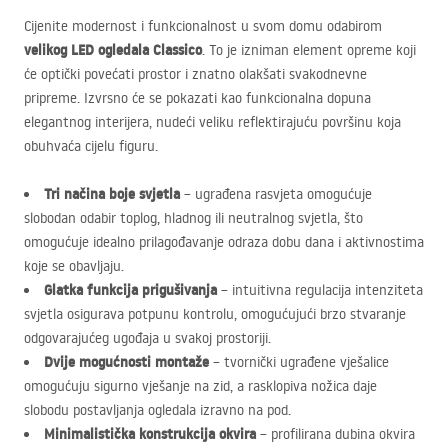
Cijenite modernost i funkcionalnost u svom domu odabirom
velikog
LED
ogledala Classico
. To je izniman element opreme koji
će optički povećati prostor i znatno olakšati svakodnevne
pripreme. Izvrsno će se pokazati kao funkcionalna dopuna
elegantnog interijera, nudeći veliku reflektirajuću površinu koja
obuhvaća cijelu figuru.
Tri načina boje svjetla
– ugrađena rasvjeta omogućuje
slobodan odabir toplog, hladnog ili neutralnog svjetla, što
omogućuje idealno prilagođavanje odraza dobu dana i aktivnostima
koje se obavljaju.
Glatka funkcija prigušivanja
– intuitivna regulacija intenziteta
svjetla osigurava potpunu kontrolu, omogućujući brzo stvaranje
odgovarajućeg ugođaja u svakoj prostoriji.
Dvije mogućnosti montaže
– tvornički ugrađene vješalice
omogućuju sigurno vješanje na zid, a rasklopiva nožica daje
slobodu postavljanja ogledala izravno na pod.
Minimalistička konstrukcija okvira
– profilirana dubina okvira