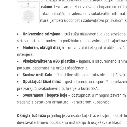
Otkrijte novu dimenziju svakodnevnog opuštanja upotpunjujući 
okruglom tuš ružom
. Izvrstan je izbor za svaku kupaonicu jer ko
pouzdanom funkcionalnošću. Izrađena od visokokvalitetnih materi
element armature, jamčeći udobnost i zadovoljstvo pri svakom k
Univerzalna primjena
– tuš ruža dizajnirana je kao savrše
setovima tako i modernim podžbuknim sustavima, pristajući na st
Moderan, okrugli dizajn
– univerzalni i elegantni oblik savrše
interijera.
Visokokvalitetna
ABS
plastika
– lagana, a istovremeno iznimn
potpunu otpornost na hrđu i oštećenanja.
Sustav Anti-Calc
– fleksibilne silikonske mlaznice sprječava
Opuštajući kišni mlaz
– gusto i precizno raspoređene mlazni
pretvarajući svakodnevno tuširanje u kućni
SPA
.
Svestranost i bogate boje
– dostupnost u mnogim završnim
slaganje s ostatkom armature i karakterom kupaonice.
Okrugla tuš ruža
prijedlog je za osobe koje traže trajno i estetsk
dovršavate li novu podžbuknu instalaciju ili osvježavate klasični 