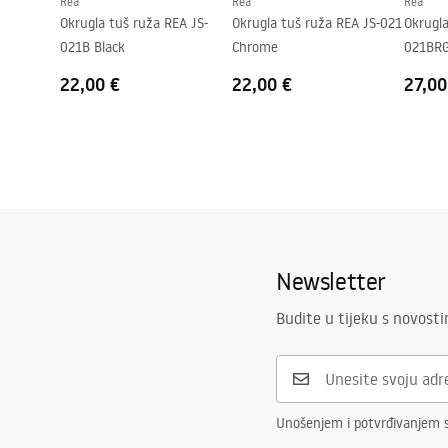
Rea
Rea
Rea
Okrugla tuš ruža REA JS-
Okrugla tuš ruža REA JS-021
Okrugla
021B Black
Chrome
021BRG
22,00 €
22,00 €
27,00
Newsletter
Budite u tijeku s novost
Unošenjem i potvrđivanjem 