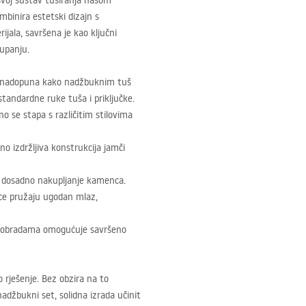
svoj sustav tuširanja našom
mbinira estetski dizajn s
jala, savršena je kao ključni
upanju.
na nadopuna kako nadžbuknim tuš
andardne ruke tuša i priključke.
no se stapa s različitim stilovima
o izdržljiva konstrukcija jamči
ju dosadno nakupljanje kamenca.
ce pružaju ugodan mlaz,
 obradama omogućuje savršeno
o rješenje. Bez obzira na to
nadžbukni set, solidna izrada učinit