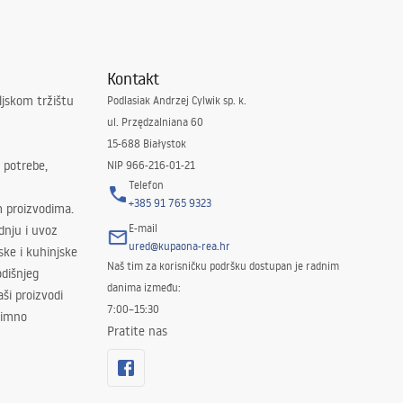
Kontakt
ljskom tržištu
Podlasiak Andrzej Cylwik sp. k.
ul. Przędzalniana 60
15-688 Białystok
 potrebe,
NIP 966-216-01-21
Telefon
+385 91 765 9323
m proizvodima.
E-mail
odnju i uvoz
ured@kupaona-rea.hr
ske i kuhinjske
Naš tim za korisničku podršku dostupan je radnim
dišnjeg
danima između:
ši proizvodi
7:00–15:30
znimno
Pratite nas