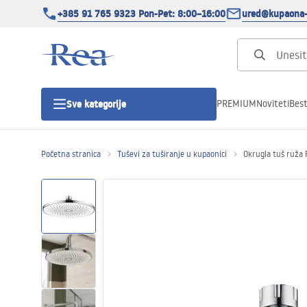
+385 91 765 9323 Pon-Pet: 8:00–16:00
ured@kupaona-
PREMIUM
Noviteti
Best
Sve kategorije
Početna stranica
Tuševi za tuširanje u kupaonici
Okrugla tuš ruža
Tuš kabine
Tuš vrata
Tuš kade
Tuš Kanalice