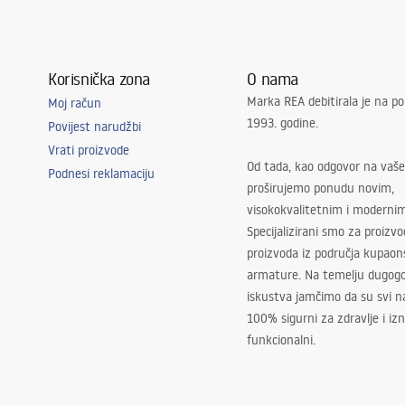
Korisnička zona
O nama
Marka REA debitirala je na po
Moj račun
1993. godine.
Povijest narudžbi
Vrati proizvode
Od tada, kao odgovor na vaše
Podnesi reklamaciju
proširujemo ponudu novim,
visokokvalitetnim i moderni
Specijalizirani smo za proizv
proizvoda iz područja kupaon
armature. Na temelju dugogo
iskustva jamčimo da su svi na
100% sigurni za zdravlje i i
funkcionalni.