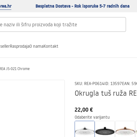
rea.hr
Besplatna Dostava - Rok isporuke 5-7 radnih dana
seller
Rasprodaja
O nama
Kontakt
 REA JS-021 Chrome
SKU
:
REA-P0614
ID
:
13597
EAN
:
59
Okrugla tuš ruža R
22,00 €
Odaberite varijantu