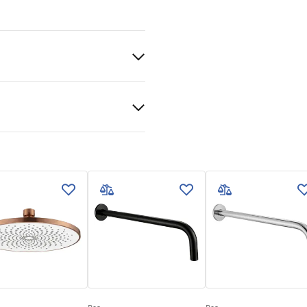
veni uvjeti
nty_Terms_and_Conditions_
ories_-_24.pdf