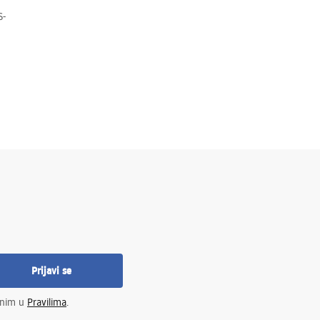
S-
Prijavi se
enim u
Pravilima
.