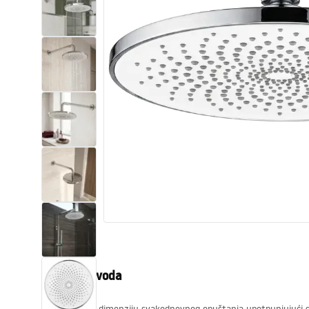
WC školjke
Umivaonici
Kade i paravani
Miješalice, pipe, slavine
Tuševi
Kuhinja
Pribor i kupaonski namještaj
Opis proizvoda