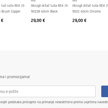
Rea
Rea
 tuš ruža REA JS-
Okrugli držač tuša REA JS-
Okrugli držač tuša REA J
 Brush Copper
9021B 40cm Black
9021 40cm Chrome
 €
29,00 €
29,00 €
ima i promocijama!
svojih podataka pristajete na primanje newslettera prema uvjetima naved