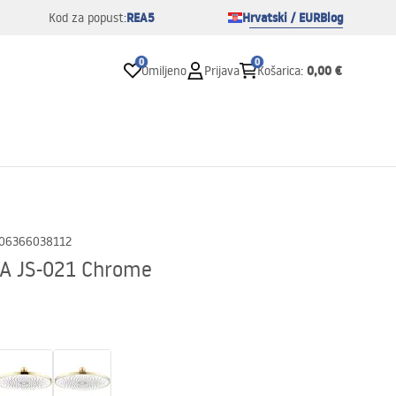
REA5
Hrvatski / EUR
Blog
Kod za popust:
0
0
0,00 €
Omiljeno
Prijava
Košarica
:
06366038112
EA JS-021 Chrome