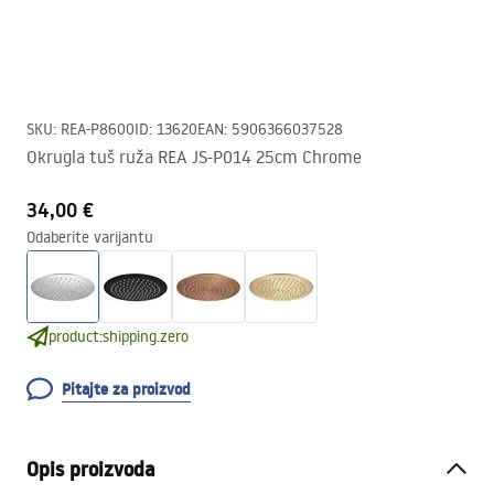
SKU
:
REA-P8600
ID
:
13620
EAN
:
5906366037528
Okrugla tuš ruža REA JS-P014 25cm Chrome
34,00 €
Odaberite varijantu
product:shipping.zero
Pitajte za proizvod
Opis proizvoda