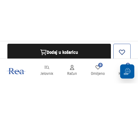
Dodaj u košaricu
0
0
Jelovnik
Račun
Omiljeno
Košarica
Newsletter
Budite u tijeku s novostima i promocijama!