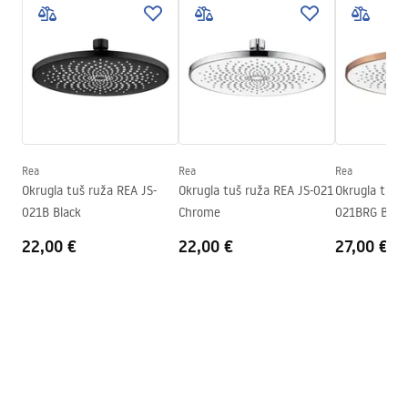
Pielęgnacja
Širina
250
mm
Pielęgnacja.pdf
Visina
2
mm
Dubina
250
mm
Jamstveni uvjeti
Jamstvo
24 mjeseca
Warranty_Terms_and_Conditions_Accessories_-_24.pdf
Rea
Rea
Rea
Okrugla tuš ruža REA JS-
Okrugla tuš ruža REA JS-021
Okrugla tuš 
021B Black
Chrome
021BRG Brus
22,00 €
22,00 €
27,00 €