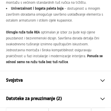
montažu s većinom standardnih tuš ručica na tržištu.
Univerzalnost i bogata paleta boja
– dostupnost u mnogim
završnim obradama omogućuje savršeno usklađivanje elementa s
ostalom armaturom i stilom cijele kupaonice.
Okrugla ruža tuša
REA
optimalan je izbor za ljude koji cijene
pouzdanost i bezvremenski dizajn. Savršena dorada detalja čini
svakodnevno tuširanje iznimno opuštajućim iskustvom.
Jednostavna montaža i široka kompatibilnost osiguravaju
Ponuda se
praktičnost u fazi instalacije i modernizacije interijera.
odnosi samo na ružu tuša bez tuš ručice
.
Svojstva
Boja
Krom
Datoteke za preuzimanje (2)
Materijal
Nehrđajući čelik
Način montaže
Na vijke