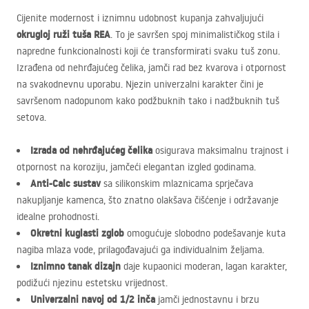
Cijenite modernost i iznimnu udobnost kupanja zahvaljujući
okrugloj ruži tuša
REA
. To je savršen spoj minimalističkog stila i
napredne funkcionalnosti koji će transformirati svaku tuš zonu.
Izrađena od nehrđajućeg čelika, jamči rad bez kvarova i otpornost
na svakodnevnu uporabu. Njezin univerzalni karakter čini je
savršenom nadopunom kako podžbuknih tako i nadžbuknih tuš
setova.
Izrada od nehrđajućeg čelika
osigurava maksimalnu trajnost i
otpornost na koroziju, jamčeći elegantan izgled godinama.
Anti-Calc sustav
sa silikonskim mlaznicama sprječava
nakupljanje kamenca, što znatno olakšava čišćenje i održavanje
idealne prohodnosti.
Okretni kuglasti zglob
omogućuje slobodno podešavanje kuta
nagiba mlaza vode, prilagođavajući ga individualnim željama.
Iznimno tanak dizajn
daje kupaonici moderan, lagan karakter,
podižući njezinu estetsku vrijednost.
Univerzalni navoj od 1/2 inča
jamči jednostavnu i brzu