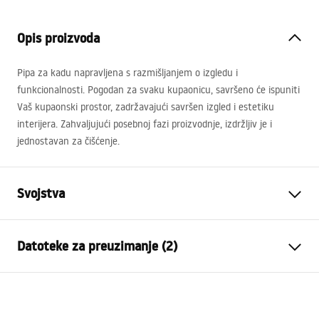
Opis proizvoda
Pipa za kadu napravljena s razmišljanjem o izgledu i
funkcionalnosti. Pogodan za svaku kupaonicu, savršeno će ispuniti
Vaš kupaonski prostor, zadržavajući savršen izgled i estetiku
interijera. Zahvaljujući posebnoj fazi proizvodnje, izdržljiv je i
jednostavan za čišćenje.
Svojstva
Vrsta slavine
Kada
Datoteke za preuzimanje (2)
Način montaže
Zidna
Boja
Četkani čelik
Montažne upute
Vrsta izljevne cijevi
Pomična
Faucet.pdf