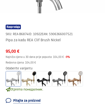
Rasprodaja
SKU
:
REA-B6874
ID
:
10922
EAN
:
5906366007521
Pipa za kadu REA Clif Brush Nickel
95,00 €
-
9
%
Najniža cijena u 30 dana prije popusta:
104,00 €
Redovna cijena
:
104,00 €
Odaberite varijantu
Otprema понеделник.
Pitajte za proizvod