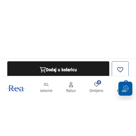
Dodaj u košaricu
0
0
Jelovnik
Račun
Omiljeno
Košarica
Newsletter
Budite u tijeku s novostima i promocijama!