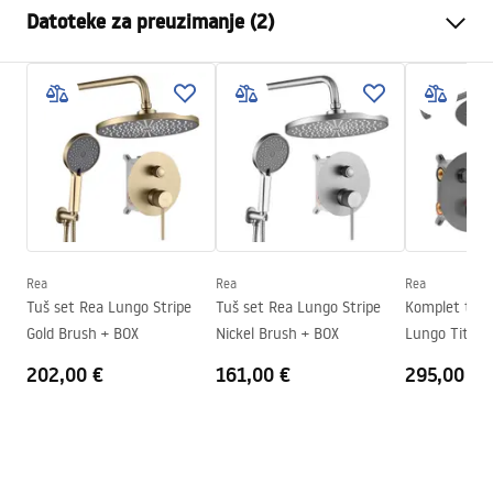
Datoteke za preuzimanje (2)
Način montaže
Zidna, Ugradbena
Boja
Titan
Instrukcja montażu
Vrsta izljevne cijevi
Fiksna
Instrukcja_montazu_.pdf
Materijal
Mjed
Doseg izljeva
185
mm
Jamstveni uvjeti
Visina
110
mm
Warranty_Terms_and_Conditions_Faucets_-_5.pdf
Tehnologija premazivanja
PVD
Promjer priključka
1/2 cola
Rea
Rea
Rea
Tuš set Rea Lungo Stripe
Tuš set Rea Lungo Stripe
Komplet tuša
Gold Brush + BOX
Nickel Brush + BOX
Lungo Titan 
202,00 €
161,00 €
295,00 €