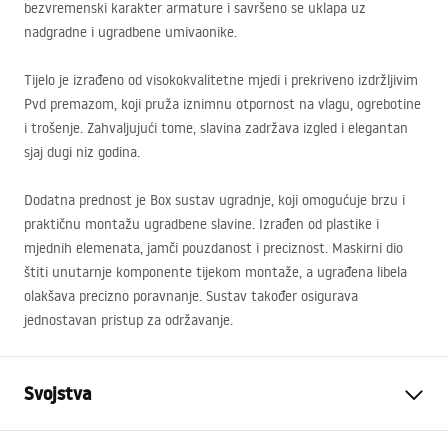
bezvremenski karakter armature i savršeno se uklapa uz
nadgradne i ugradbene umivaonike.
Tijelo je izrađeno od visokokvalitetne mjedi i prekriveno izdržljivim
Pvd premazom, koji pruža iznimnu otpornost na vlagu, ogrebotine
i trošenje. Zahvaljujući tome, slavina zadržava izgled i elegantan
sjaj dugi niz godina.
Dodatna prednost je Box sustav ugradnje, koji omogućuje brzu i
praktičnu montažu ugradbene slavine. Izrađen od plastike i
mjednih elemenata, jamči pouzdanost i preciznost. Maskirni dio
štiti unutarnje komponente tijekom montaže, a ugrađena libela
olakšava precizno poravnanje. Sustav također osigurava
jednostavan pristup za održavanje.
Svojstva
Vrsta slavine
Za umivaonik, Kada