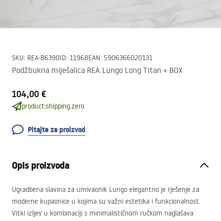
SKU
:
REA-B6390
ID
:
11968
EAN
:
5906366020131
Podžbukna miješalica REA Lungo Long Titan + BOX
104,00 €
product:shipping.zero
Pitajte za proizvod
Opis proizvoda
Ugradbena slavina za umivaonik Lungo elegantno je rješenje za
moderne kupaonice u kojima su važni estetika i funkcionalnost.
Vitki izljev u kombinaciji s minimalističnom ručkom naglašava