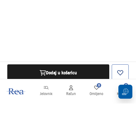
Dodaj u košaricu
0
0
Jelovnik
Račun
Omiljeno
Košarica
Newsletter
Budite u tijeku s novostima i promocijama!