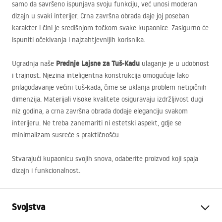
samo da savršeno ispunjava svoju funkciju, već unosi moderan
dizajn u svaki interijer. Crna završna obrada daje joj poseban
karakter i čini je središnjom točkom svake kupaonice. Zasigurno će
ispuniti očekivanja i najzahtjevnijih korisnika.
Prednje Lajsne za Tuš-Kadu
Ugradnja naše
ulaganje je u udobnost
i trajnost. Njezina inteligentna konstrukcija omogućuje lako
prilagođavanje većini tuš-kada, čime se uklanja problem netipičnih
dimenzija. Materijali visoke kvalitete osiguravaju izdržljivost dugi
niz godina, a crna završna obrada dodaje eleganciju svakom
interijeru. Ne treba zanemariti ni estetski aspekt, gdje se
minimalizam susreće s praktičnošću.
Stvarajući kupaonicu svojih snova, odaberite proizvod koji spaja
dizajn i funkcionalnost.
Svojstva