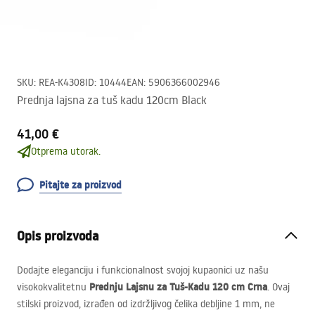
SKU
:
REA-K4308
ID
:
10444
EAN
:
5906366002946
Prednja lajsna za tuš kadu 120cm Black
41,00 €
Otprema utorak.
Pitajte za proizvod
Opis proizvoda
Dodajte eleganciju i funkcionalnost svojoj kupaonici uz našu
Prednju Lajsnu za Tuš-Kadu 120 cm Crna
visokokvalitetnu
. Ovaj
stilski proizvod, izrađen od izdržljivog čelika debljine 1 mm, ne