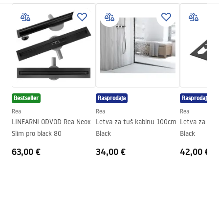
Tip proizvoda
Čeona letvica
Boja
Crn
Materijal
Nehrđajući čelik
Duljina
1200
mm
Visina
52
mm
Širina
12
mm
Bestseller
Rasprodaja
Rasprodaja
Debljina čelika
1
mm
Rea
Rea
Rea
Mogućnost rezanja
Da
LINEARNI ODVOD Rea Neox
Letva za tuš kabinu 100cm
Letva za tuš
Slim pro black 80
Black
Black
Jamstvo
24 mjeseca
63,00 €
34,00 €
42,00 €