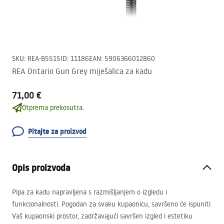
SKU
:
REA-B5515
ID
:
11186
EAN
:
5906366012860
REA Ontario Gun Grey miješalica za kadu
71,00 €
Otprema prekosutra.
Pitajte za proizvod
Opis proizvoda
Pipa za kadu napravljena s razmišljanjem o izgledu i
funkcionalnosti. Pogodan za svaku kupaonicu, savršeno će ispuniti
Vaš kupaonski prostor, zadržavajući savršen izgled i estetiku