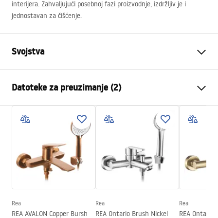
interijera. Zahvaljujući posebnoj fazi proizvodnje, izdržljiv je i
jednostavan za čišćenje.
Svojstva
Način montaže
Zidna
Datoteke za preuzimanje (2)
Boja
Titan
Vrsta izljevne cijevi
Fiksna
Montažne upute
Materijal
Mjed, ABS
Faucet.pdf
Doseg izljeva
165
mm
Visina
80
mm
Jamstveni uvjeti
Tehnologija premazivanja
PVD
Warranty_Terms_and_Conditions_Faucets_-_5.pdf
Promjer priključka
1/2 cola
Razmak priključaka
150
mm
Rea
Rea
Rea
REA AVALON Copper Bursh
REA Ontario Brush Nickel
REA Ontario 
Jamstvo
5 godina