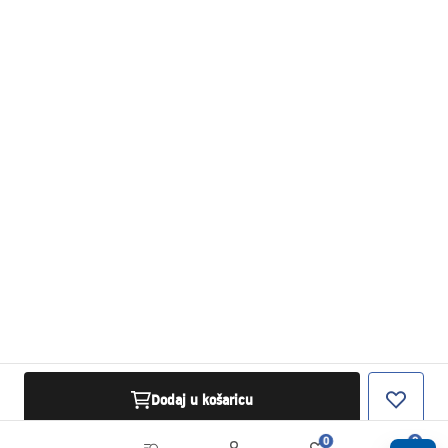
Dodaj u košaricu
0
0