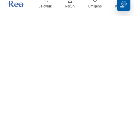
Jelovnik
Račun
Omiljeno
Košarica
Newsletter
Budite u tijeku s novostima i promocijama!
Prijavi se
Unošenjem i potvrđivanjem svojih podataka pristajete na primanje
newslettera prema uvjetima navedenim u
Pravilima
.