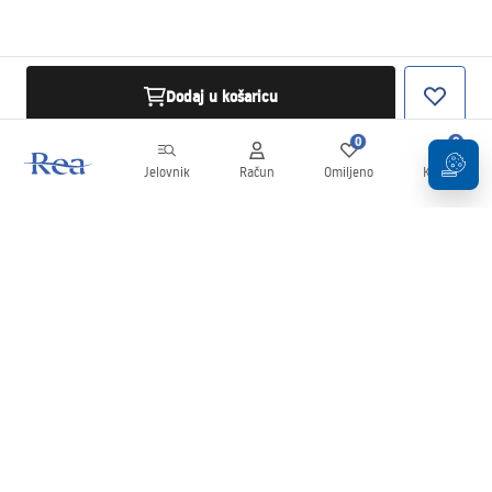
Dodaj u košaricu
0
0
Jelovnik
Račun
Omiljeno
Košarica
Newsletter
Budite u tijeku s novostima i promocijama!
Prijavi se