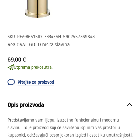
SKU
:
REA-B6515
ID
:
7334
EAN
:
5902557369843
Rea OVAL GOLD niska slavina
69,00 €
Otprema prekosutra.
Pitajte za proizvod
Opis proizvoda
Predstavljamo vam lijepu, izuzetno funkcionalnu i modernu
slavinu. To je proizvod koji će savršeno ispuniti vaš prostor u
kupaonici, održavajući besprijekoran izgled i estetiku unutrašnjosti.