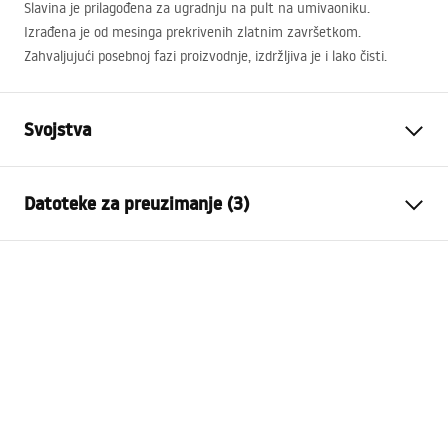
Slavina je prilagođena za ugradnju na pult na umivaoniku.
Izrađena je od mesinga prekrivenih zlatnim završetkom.
Zahvaljujući posebnoj fazi proizvodnje, izdržljiva je i lako čisti.
Svojstva
Vrsta slavine
Za umivaonik
Datoteke za preuzimanje (3)
Način montaže
Stojeća
Boja
Zlatni
Jamstveni uvjeti
Vrsta izljevne cijevi
Fiksna
Warranty_Terms_and_Conditions_Faucets_-_5.pdf
Materijal
Mjed
Doseg izljeva
125
mm
Upute za montažu
Visina
180
mm
faucet.pdf
Tehnologija premazivanja
PVD
Promjer priključka
3/8 cola