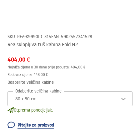
SKU
:
REA-K9990
ID
:
315
EAN
:
5902557341528
Rea sklopljiva tuš kabina Fold N2
404,00 €
Najniža cijena u 30 dana prije popusta:
404,00 €
Redovna cijena
:
443,00 €
Odaberite veličina kabine
Odaberite veličina kabine
Otprema ponedjeljak.
Pitajte za proizvod