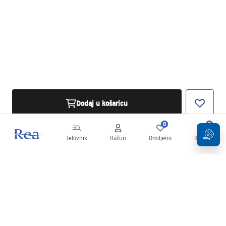
Dodaj u košaricu
0
0
Jelovnik
Račun
Omiljeno
Košarica
Newsletter
Budite u tijeku s novostima i promocijama!