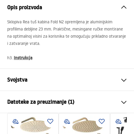
Opis proizvoda
Sklopiva Rea tuš kabina Fold N2 opremljena je aluminijskim
profilima debljine 23 mm. Praktične, mesingane ručke montirane
na optimalnoj visini za korisnika te omogućuju prikladno otvaranje
i zatvaranje vrata.
Instrukcja
h3.
Svojstva
Dimenzije (vrata x fiksna
80x80, 90x90
Datoteke za preuzimanje (1)
stijenka)
Boja
Chrome
manual
Tip kabine
Ugao
manual.pdf
Boja stakla
Transparent 6mm