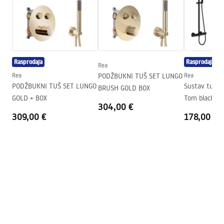
Način otvaranja
sklopivi, obostrano sklopivi
Seria
Fold
Montaža
Na tuš kadi ili podu
Visina (mm)
1900
mm
Rasprodaja
Rasprodaja
Rea
Smjer kabine
Univerzalan
Rea
PODŽBUKNI TUŠ SET LUNGO
Rea
PODŽBUKNI TUŠ SET LUNGO
Sustav tuš g
BRUSH GOLD BOX
Jamstvo
24 mjeseca
GOLD + BOX
Tom black
304,00 €
Premaz Easy Clean
Da, na jednoj strani stakla.
309,00 €
178,00 €