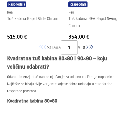
Rasprodaja
Rasprodaja
Rea
Rea
Tuš kabina Rapid Slide Chrom
Tuš kabina REA Rapid Swing
Chrom
515,00 €
354,00 €
2
Strana
S
Kvadratna tuš kabina 80×80 i 90×90 – koju
veličinu odabrati?
Odabir dimenzije tuš kabine ključan je za udobno korištenje kupaonice.
Najčešće se biraju dvije varijante koje se dobro uklapaju u standardne
rasporede prostora.
Kvadratna kabina 80×80
Ovo je idealno rješenje za male kupaonice, gdje je svaki centimetar važan.
Ugradnja u kut omogućuje više slobodnog prostora za ostalu opremu, a
pravilan oblik olakšava uređenje i zahtjevnijih prostora.