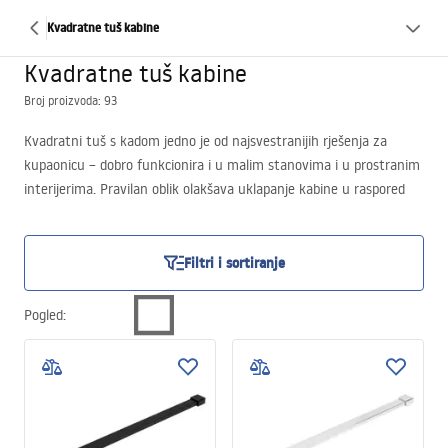
Kvadratne tuš kabine
Kvadratne tuš kabine
Broj proizvoda: 93
Kvadratni tuš s kadom jedno je od najsvestranijih rješenja za
kupaonicu – dobro funkcionira i u malim stanovima i u prostranim
interijerima. Pravilan oblik olakšava uklapanje kabine u raspored
prostora, dok gotova tuš kada pojednostavljuje montažu i
smanjuje rizik od problema s odvodom.
Ovo rješenje najčešće se bira kada su prioritet funkcionalnost,
Filtri i sortiranje
jednostavna ugradnja i svakodnevna udobnost, bez potrebe za
zahvatima u konstrukciju poda.
Pogled
: