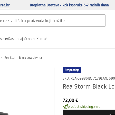
rea.hr
Besplatna Dostava - Rok isporuke 5-7 radnih dana
seller
Rasprodaja
O nama
Kontakt
Rea Storm Black Low slavina
Rasprodaja
SKU
:
REA-B9986
ID
:
7179
EAN
:
590
Rea Storm Black Lo
72,00 €
product:shipping.zero