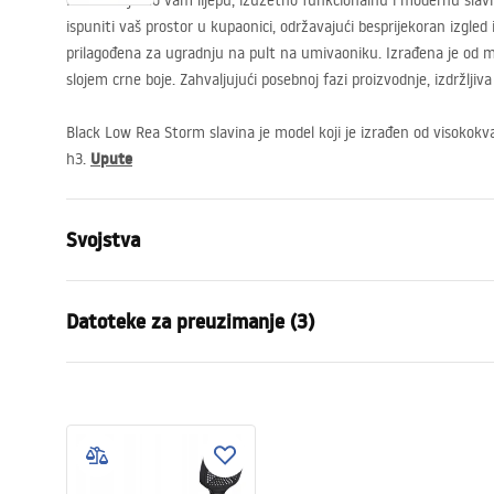
Predstavljamo vam lijepu, izuzetno funkcionalnu i modernu slavin
ispuniti vaš prostor u kupaonici, održavajući besprijekoran izgled 
prilagođena za ugradnju na pult na umivaoniku. Izrađena je od 
slojem crne boje. Zahvaljujući posebnoj fazi proizvodnje, izdržljiva j
Black Low Rea Storm slavina je model koji je izrađen od visokokv
Upute
h3.
Svojstva
Vrsta slavine
Za umivaon
Datoteke za preuzimanje (3)
Način montaže
Stojeća
Boja
Crn
Jamstveni uvjeti
Vrsta izljevne cijevi
Fiksna
Uput
Warranty_Terms_and_Conditions_
faucet
Materijal
Mjed
Faucets_-_5.pdf
Doseg izljeva
100
mm