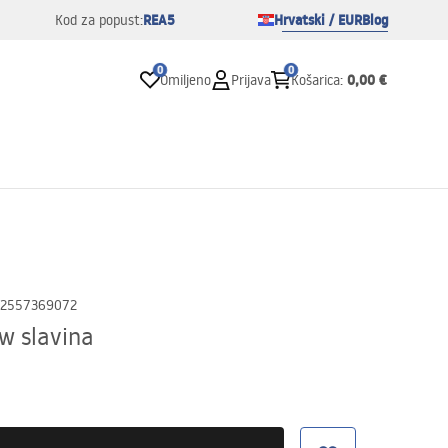
REA5
Hrvatski / EUR
Blog
Kod za popust:
0
0
0,00 €
Omiljeno
Prijava
Košarica
:
2557369072
w slavina