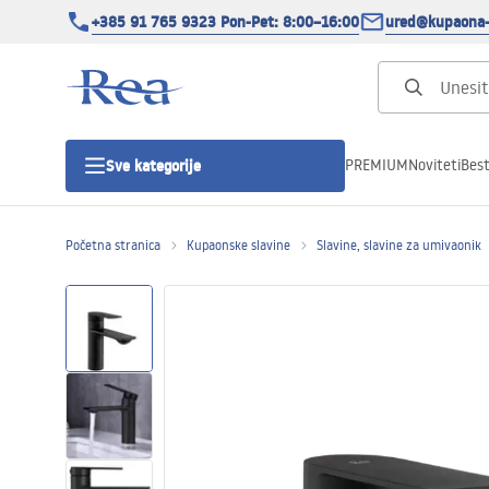
+385 91 765 9323 Pon-Pet: 8:00–16:00
ured@kupaona-
PREMIUM
Noviteti
Best
Sve kategorije
Početna stranica
Kupaonske slavine
Slavine, slavine za umivaonik
Tuš kabine
Tuš vrata
Tuš kade
Tuš Kanalice