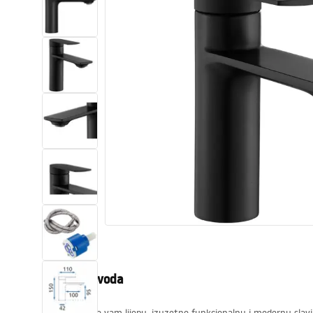
WC školjke
Umivaonici
Kade i paravani
Miješalice, pipe, slavine
Tuševi
Kuhinja
Pribor i kupaonski namještaj
Opis proizvoda