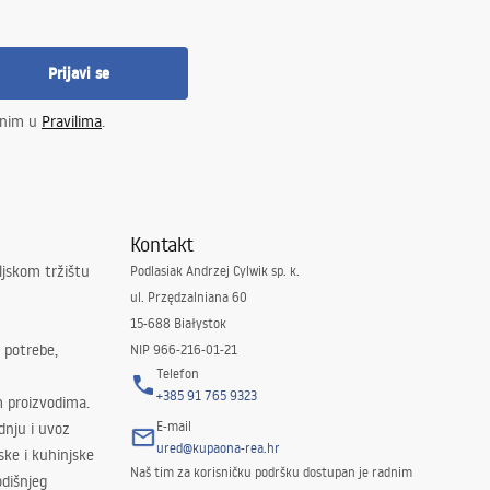
Prijavi se
enim u
Pravilima
.
Kontakt
ljskom tržištu
Podlasiak Andrzej Cylwik sp. k.
ul. Przędzalniana 60
15-688 Białystok
 potrebe,
NIP 966-216-01-21
Telefon
+385 91 765 9323
m proizvodima.
E-mail
odnju i uvoz
ured@kupaona-rea.hr
ske i kuhinjske
Naš tim za korisničku podršku dostupan je radnim
dišnjeg