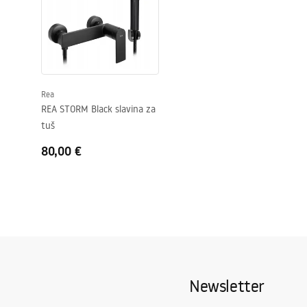
Visina
150
mm
Sigurnosne informacije
Tehnologija premazivanja
Electroplati
Safety_Information_Faucets.pdf
Promjer priključka
3/8 cola
Jamstvo
5 godina
Rea
REA STORM Black slavina za
tuš
80,00 €
Newsletter