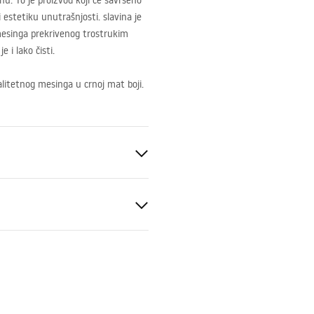
u. To je proizvod koji će savršeno
i estetiku unutrašnjosti. slavina je
mesinga prekrivenog trostrukim
e i lako čisti.
alitetnog mesinga u crnoj mat boji.
ik
e za montažu
.pdf