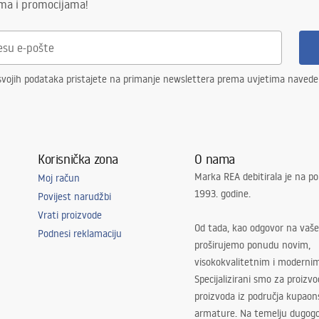
ima i promocijama!
svojih podataka pristajete na primanje newslettera prema uvjetima naved
Korisnička zona
O nama
Marka REA debitirala je na po
Moj račun
1993. godine.
Povijest narudžbi
Vrati proizvode
Od tada, kao odgovor na vaše
Podnesi reklamaciju
proširujemo ponudu novim,
visokokvalitetnim i moderni
Specijalizirani smo za proizv
proizvoda iz područja kupaon
armature. Na temelju dugogo