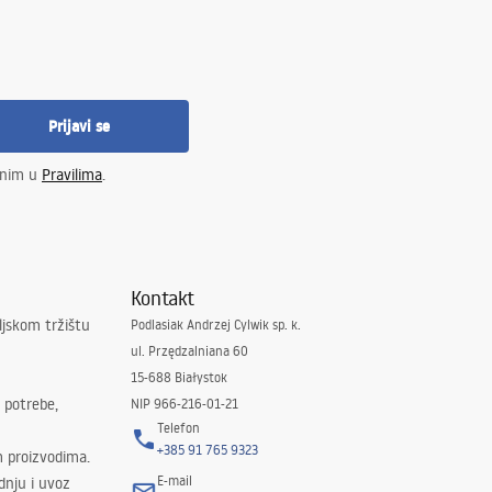
Prijavi se
enim u
Pravilima
.
Kontakt
ljskom tržištu
Podlasiak Andrzej Cylwik sp. k.
ul. Przędzalniana 60
15-688 Białystok
 potrebe,
NIP 966-216-01-21
Telefon
+385 91 765 9323
m proizvodima.
E-mail
odnju i uvoz