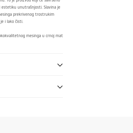
u. To je proizvod koji će savršeno
i estetiku unutrašnjosti. Slavina je
mesinga prekrivenog trostrukim
e i lako čisti.
sokokvalitetnog mesinga u crnoj mat
ik
e za montažu
.pdf