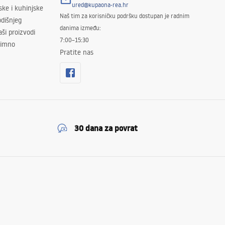
ured@kupaona-rea.hr
ske i kuhinjske
Naš tim za korisničku podršku dostupan je radnim
dišnjeg
danima između:
ši proizvodi
7:00–15:30
znimno
Pratite nas
30 dana za povrat