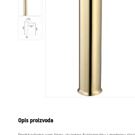
WC školjke
Umivaonici
Kade i paravani
Miješalice, pipe, slavine
Tuševi
Kuhinja
Pribor i kupaonski namještaj
Opis proizvoda