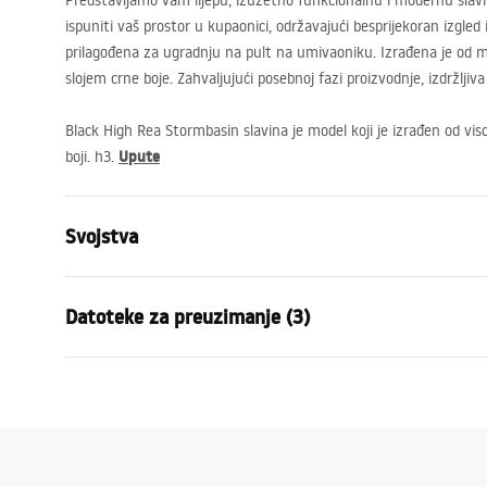
Predstavljamo vam lijepu, izuzetno funkcionalnu i modernu slavin
ispuniti vaš prostor u kupaonici, održavajući besprijekoran izgled 
prilagođena za ugradnju na pult na umivaoniku. Izrađena je od 
slojem crne boje. Zahvaljujući posebnoj fazi proizvodnje, izdržljiva j
Black High Rea Stormbasin slavina je model koji je izrađen od vi
Upute
boji. h3.
Svojstva
Vrsta slavine
Za umivaon
Datoteke za preuzimanje (3)
Način montaže
Stojeća
Boja
Zlatni
Jamstveni uvjeti
Vrsta izljevne cijevi
Fiksna
Uput
Warranty_Terms_and_Conditions_
faucet
Materijal
Mjed
Faucets_-_5.pdf
Doseg izljeva
135
mm