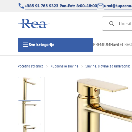
+385 91 765 9323 Pon-Pet: 8:00–16:00
ured@kupaona-
PREMIUM
Noviteti
Best
Sve kategorije
Početna stranica
Kupaonske slavine
Slavine, slavine za umivaonik
Tuš kabine
Tuš vrata
Tuš kade
Tuš Kanalice