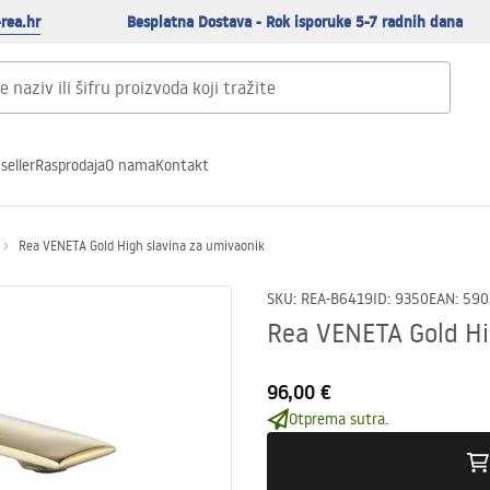
rea.hr
Besplatna Dostava - Rok isporuke 5-7 radnih dana
seller
Rasprodaja
O nama
Kontakt
Rea VENETA Gold High slavina za umivaonik
SKU
:
REA-B6419
ID
:
9350
EAN
:
590
Rea VENETA Gold Hi
96,00 €
Otprema sutra.