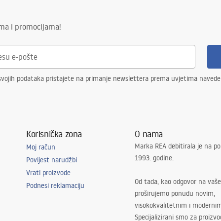
ima i promocijama!
svojih podataka pristajete na primanje newslettera prema uvjetima naved
Korisnička zona
O nama
Marka REA debitirala je na po
Moj račun
1993. godine.
Povijest narudžbi
Vrati proizvode
Od tada, kao odgovor na vaše
Podnesi reklamaciju
proširujemo ponudu novim,
visokokvalitetnim i moderni
Specijalizirani smo za proizv