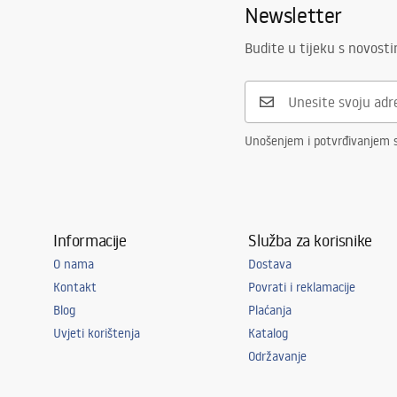
Newsletter
Visina
295
mm
Sigurnosne informacije
Tehnologija premazivanja
PVD
Safety_Information_Faucets.pdf
Budite u tijeku s novost
Promjer priključka
3/8 cola
Jamstvo
5 godina
Unošenjem i potvrđivanjem 
Informacije
Služba za korisnike
O nama
Dostava
Kontakt
Povrati i reklamacije
Blog
Plaćanja
Uvjeti korištenja
Katalog
Održavanje