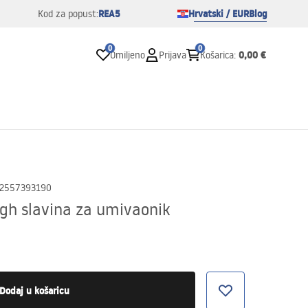
REA5
Hrvatski / EUR
Blog
Kod za popust:
0
0
0,00 €
Omiljeno
Prijava
Košarica
:
2557393190
gh slavina za umivaonik
Dodaj u košaricu