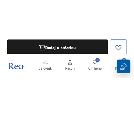
Dodaj u košaricu
0
0
Jelovnik
Račun
Omiljeno
Košarica
Newsletter
Budite u tijeku s novostima i promocijama!