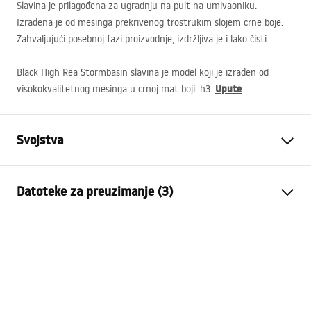
Slavina je prilagođena za ugradnju na pult na umivaoniku.
Izrađena je od mesinga prekrivenog trostrukim slojem crne boje.
Zahvaljujući posebnoj fazi proizvodnje, izdržljiva je i lako čisti.
Black High Rea Stormbasin slavina je model koji je izrađen od
Upute
visokokvalitetnog mesinga u crnoj mat boji. h3.
Svojstva
Vrsta slavine
Za umivaonik
Datoteke za preuzimanje (3)
Način montaže
Stojeća
Boja
Četkano zlato
Jamstveni uvjeti
Vrsta izljevne cijevi
Fiksna
Warranty_Terms_and_Conditions_Faucets_-_5.pdf
Materijal
Mjed
Doseg izljeva
135
mm
Upute za montažu
Visina
295
mm