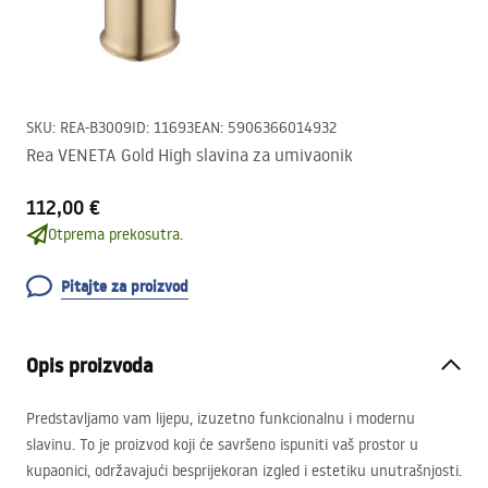
SKU
:
REA-B3009
ID
:
11693
EAN
:
5906366014932
Rea VENETA Gold High slavina za umivaonik
112,00 €
Otprema prekosutra.
Pitajte za proizvod
Opis proizvoda
Predstavljamo vam lijepu, izuzetno funkcionalnu i modernu
slavinu. To je proizvod koji će savršeno ispuniti vaš prostor u
kupaonici, održavajući besprijekoran izgled i estetiku unutrašnjosti.