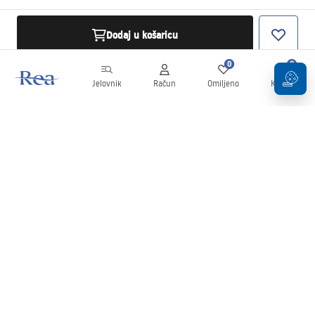
Dodaj u košaricu
0
0
Jelovnik
Račun
Omiljeno
Košarica
Newsletter
Budite u tijeku s novostima i promocijama!
Prijavi se
Unošenjem i potvrđivanjem svojih podataka pristajete na primanje
newslettera prema uvjetima navedenim u
Pravilima
.