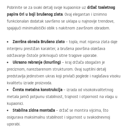
držač toaletnog
Pobrinite se za svaki detalj svoje kupaonice uz
papira Ori u boji brušenog zlata
. Ovaj elegantan i iznimno
funkcionalan dodatak savršeno se uklapa u najnovije trendove,
spajajući minimalistički oblik s nakitnom završnom obradom.
Završna obrada Brušeno zlato
– topla, mat nijansa zlata daje
interijeru prestižan karakter, a brušena površina olakšava
održavanje čistoće prikrivajući sitne tragove uporabe.
Ukrasno rebranje (knurling)
– kraj držača obogaćen je
preciznom, narezbarenom strukturom. Ovaj suptilni detalj
predstavlja jedinstven ukras koji privlači poglede i naglašava visoku
kvalitetu izrade proizvoda.
Čvrsta metalna konstrukcija
– izrada od visokokvalitetnog
metala jamči potpunu stabilnost, trajnost i otpornost na vlagu u
kupaonici.
Stabilna zidna montaža
– držač se montira vijcima, što
osigurava maksimalnu stabilnost i sigurnost u svakodnevnoj
uporabi.