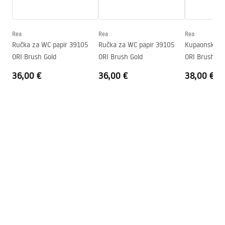
Serija
Ori
Safety_Information_Accessories.pdf
Jamstvo
24 mjeseca
Rea
Rea
Rea
Sigurnosne informacije
Ručka za WC papir 39105
Ručka za WC papir 39105
Kupaonska vi
Safety_Information_Accessories.pdf
ORI Brush Gold
ORI Brush Gold
ORI Brush Co
36,00 €
36,00 €
38,00 €