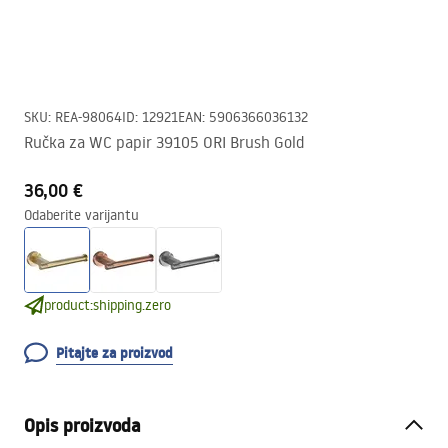
SKU
:
REA-98064
ID
:
12921
EAN
:
5906366036132
Ručka za WC papir 39105 ORI Brush Gold
36,00 €
Odaberite varijantu
product:shipping.zero
Pitajte za proizvod
Opis proizvoda