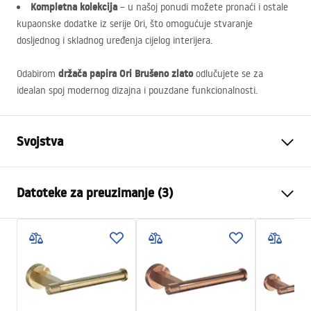
Kompletna kolekcija
– u našoj ponudi možete pronaći i ostale
kupaonske dodatke iz serije Ori, što omogućuje stvaranje
dosljednog i skladnog uređenja cijelog interijera.
držača papira Ori Brušeno zlato
Odabirom
odlučujete se za
idealan spoj modernog dizajna i pouzdane funkcionalnosti.
Svojstva
Boja
Četkano zlato
Datoteke za preuzimanje (3)
Materijal
Metal
Način montaže
Na vijke
Jamstveni uvjeti
Širina
170
mm
Warranty_Terms_and_Conditions_Accessories_-_24.pdf
Visina
40
mm
Dubina
80
mm
Sigurnosne informacije