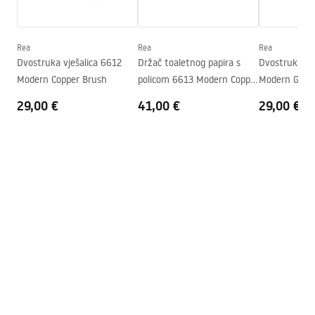
Serija
Modern
Jamstveni uvjeti
Jamstvo
24 mjeseca
Warranty_Terms_and_Conditions_Accessories_-_24.pdf
Rea
Rea
Rea
Dvostruka vješalica 6612
Držač toaletnog papira s
Dvostruka vj
Modern Copper Brush
policom 6613 Modern Copper
Modern Gold
Brush
29,00 €
41,00 €
29,00 €