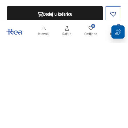
Dodaj u košaricu
0
0
Jelovnik
Račun
Omiljeno
Košarica
Newsletter
Budite u tijeku s novostima i promocijama!
Prijavi se
Unošenjem i potvrđivanjem svojih podataka pristajete na primanje
newslettera prema uvjetima navedenim u
Pravilima
.