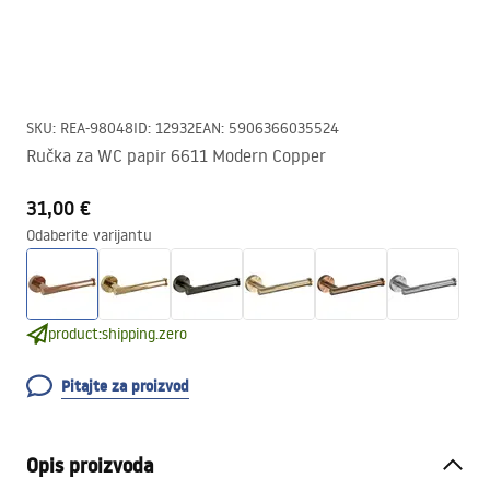
SKU
:
REA-98048
ID
:
12932
EAN
:
5906366035524
Ručka za WC papir 6611 Modern Copper
31,00 €
Odaberite varijantu
product:shipping.zero
Pitajte za proizvod
Opis proizvoda