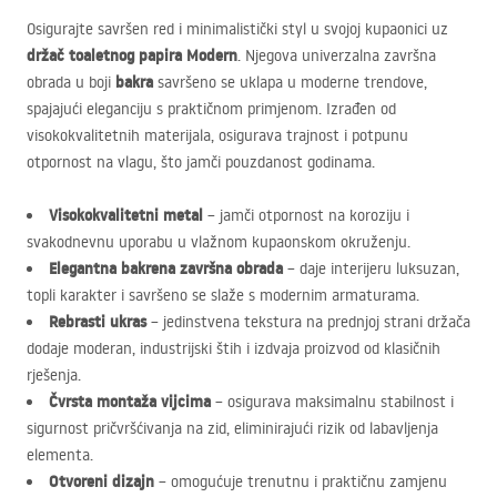
Osigurajte savršen red i minimalistički styl u svojoj kupaonici uz
držač toaletnog papira Modern
. Njegova univerzalna završna
bakra
obrada u boji
savršeno se uklapa u moderne trendove,
spajajući eleganciju s praktičnom primjenom. Izrađen od
visokokvalitetnih materijala, osigurava trajnost i potpunu
otpornost na vlagu, što jamči pouzdanost godinama.
Visokokvalitetni metal
– jamči otpornost na koroziju i
svakodnevnu uporabu u vlažnom kupaonskom okruženju.
Elegantna bakrena završna obrada
– daje interijeru luksuzan,
topli karakter i savršeno se slaže s modernim armaturama.
Rebrasti ukras
– jedinstvena tekstura na prednjoj strani držača
dodaje moderan, industrijski štih i izdvaja proizvod od klasičnih
rješenja.
Čvrsta montaža vijcima
– osigurava maksimalnu stabilnost i
sigurnost pričvršćivanja na zid, eliminirajući rizik od labavljenja
elementa.
Otvoreni dizajn
– omogućuje trenutnu i praktičnu zamjenu