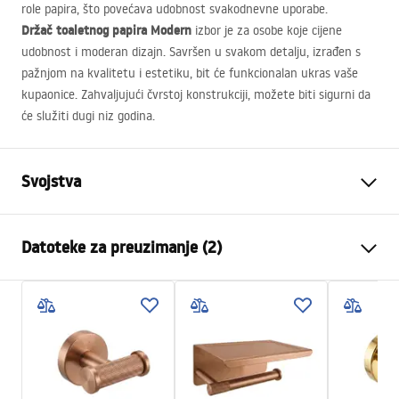
role papira, što povećava udobnost svakodnevne uporabe.
Držač toaletnog papira Modern
izbor je za osobe koje cijene
udobnost i moderan dizajn. Savršen u svakom detalju, izrađen s
pažnjom na kvalitetu i estetiku, bit će funkcionalan ukras vaše
kupaonice. Zahvaljujući čvrstoj konstrukciji, možete biti sigurni da
će služiti dugi niz godina.
Svojstva
Boja
Bakar
Datoteke za preuzimanje (2)
Materijal
Metal
Način montaže
Na vijke
Sigurnosne informacije
Širina
175
mm
WARUNKI_BEZPIECZENSTWA_AKCESORIA_LAZIENKOWE.
Visina
50
mm
pdf
Dubina
80
mm